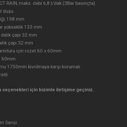
T RAIN, maks. debi 6,8 l/dak (3Bar basınçta)
el duşu
liği 198 mm
ar yükseklik 133 mm
 delik çapı 32 mm
elik çapı 32 mm
rnitürü için rozet 60 x 60mm
Ø 60mm
umu 1750mm kıvrılmaya karşı korumalı
etli
 seçenekleri için bizimle iletişime geçiniz.
m Serisi