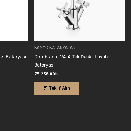
BANYO BATARYALAR
et Bataryası
Dornbracht VAIA Tek Delikli Lavabo
Bataryası
75.258,00
₺
💬 Teklif Alın