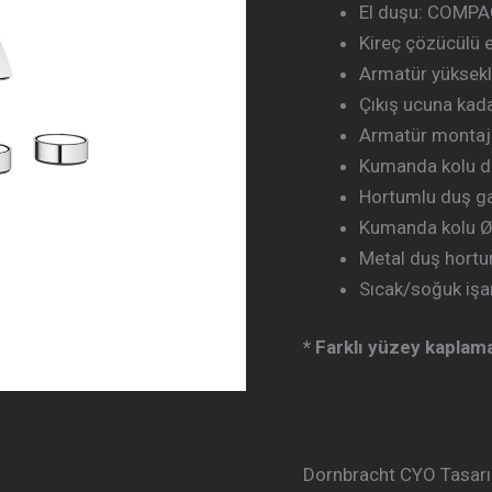
El duşu: COMPAC
Kireç çözücülü 
Armatür yüksek
Çıkış ucuna kad
Armatür montaj
Kumanda kolu d
Hortumlu duş ga
Kumanda kolu 
Metal duş hort
Sıcak/soğuk işar
* Farklı yüzey kaplama
Dornbracht CYO Tasarı