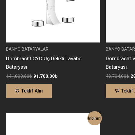
BANYO BATARYALAR
BANYO BATAR
Dornbracht CYO Üç Delikli Lavabo
Dornbracht 
Bataryası
Bataryası
141.000,00
₺
91.700,00
₺
40.704,00
₺
2
💬 Teklif Alın
💬 Teklif 
Orijinal
Şu
İndirim!
fiyat:
andaki
199.000,00₺.
fiyat:
129.500,00₺.