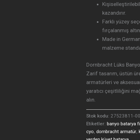
Kişiselleştirileb
kazandırır.
Farklı yüzey seç
fırçalanmış altın
Made in Germany
malzeme standa
Dornbracht Lüks Banyo
Zarif tasarım, üstün ür
armatürleri ve aksesuar
yaratıcı çeşitliliğini m
alın.
Stok kodu:
27523811-00
Etiketler:
banyo batarya fi
cyo
,
dornbracht armatür
,
yerden küvet batarya