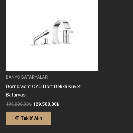
BANYO BATARYALAR
Dornbracht CYO Dört Delikli Küvet
Bataryası
199.000,00
₺
129.500,00
₺
💬 Teklif Alın