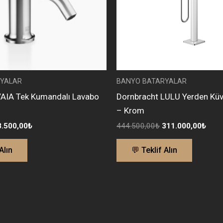
YALAR
BANYO BATARYALAR
VAIA Tek Kumandalı Lavabo
Dornbracht LULU Yerden Küv
– Krom
8.500,00
₺
444.500,00
₺
311.000,00
₺
Alın
💬 Teklif Alın