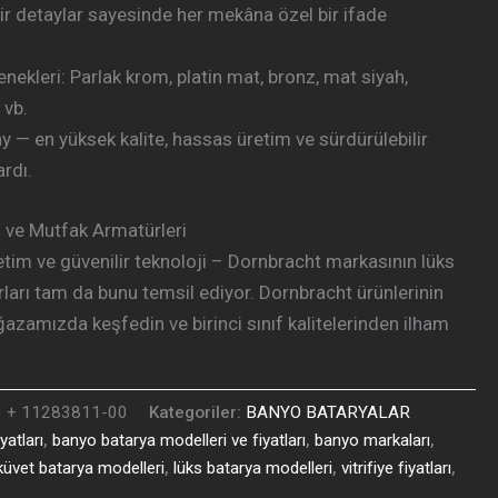
ilir detaylar sayesinde her mekâna özel bir ifade
enekleri: Parlak krom, platin mat, bronz, mat siyah,
 vb.
 — en yüksek kalite, hassas üretim ve sürdürülebilir
rdı.
 ve Mutfak Armatürleri
etim ve güvenilir teknoloji – Dornbracht markasının lüks
ları tam da bunu temsil ediyor. Dornbracht ürünlerinin
ağazamızda keşfedin ve birinci sınıf kalitelerinden ilham
 + 11283811-00
Kategoriler:
BANYO BATARYALAR
yatları
,
banyo batarya modelleri ve fiyatları
,
banyo markaları
,
küvet batarya modelleri
,
lüks batarya modelleri
,
vitrifiye fiyatları
,