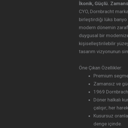
İkonik, Güçlü. Zaman
CYO, Dornbracht markan
birleştirdiği lüks bany
modern dönemin zarafet
duygusal bir modernize
kişiselleştirilebilir yü
tasarım vizyonunun sim
Öne Çıkan Özellikler:
Premium segment
Zamansız ve güçl
1969 Dornbrach
Döner halkalı k
çalışır; her harek
Kusursuz oranlar
denge içinde.