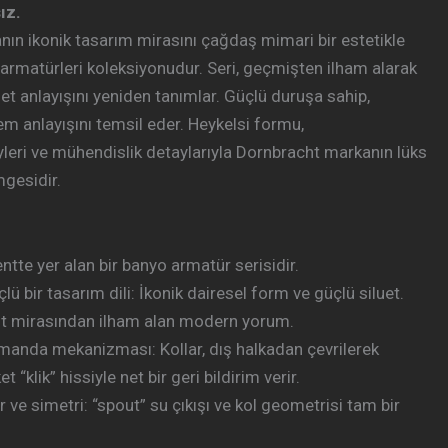
sız.
ın ikonik tasarım mirasını çağdaş mimari bir estetikle
o armatürleri koleksiyonudur. Seri, geçmişten ilham alarak
 anlayışını yeniden tanımlar. Güçlü duruşa sahip,
m anlayışını temsil eder. Heykelsi formu,
zeyleri ve mühendislik detaylarıyla Dornbracht markanın lüks
gesidir.
te yer alan bir banyo armatür serisidir.
ü bir tasarım dili: İkonik dairesel form ve güçlü siluet.
t mirasından ilham alan modern yorum.
umanda mekanizması: Kollar, dış halkadan çevrilerek
et “klik” hissiyle net bir geri bildirim verir.
 ve simetri: “spout” su çıkışı ve kol geometrisi tam bir