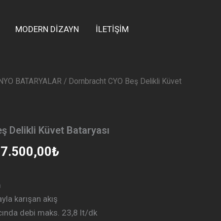
MODERN DİZAYN
İLETİŞİM
NYO BATARYALAR
/ Dornbracht CYO Beş Delikli Küvet
ijinal
Şu
yat:
andaki
8.000,00₺.
fiyat:
 Delikli Küvet Bataryası
187.500,00₺.
7.500,00
₺
m
yla karışan akış
cında debi maks. 23,8 lt/dk