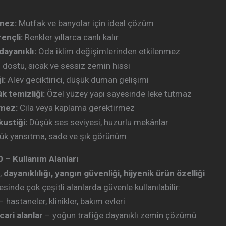
mez:
Mutfak ve banyolar için ideal çözüm
rençli:
Renkler yıllarca canlı kalır
dayanıklı:
Oda iklim değişimlerinden etkilenmez
dostu, sıcak ve sessiz zemin hissi
i:
Alev geciktirici, düşük duman gelişimi
k temizliği:
Özel yüzey yapı sayesinde leke tutmaz
rmez:
Cila veya kaplama gerektirmez
ustiği:
Düşük ses seviyesi, huzurlu mekânlar
k yansıtma, sade ve şık görünüm
– Kullanım Alanları
,
dayanıklılığı, yangın güvenliği, hijyenik ürün özelliği
sinde çok çeşitli alanlarda güvenle kullanılabilir:
– hastaneler, klinikler, bakım evleri
cari alanlar
– yoğun trafiğe dayanıklı zemin çözümü