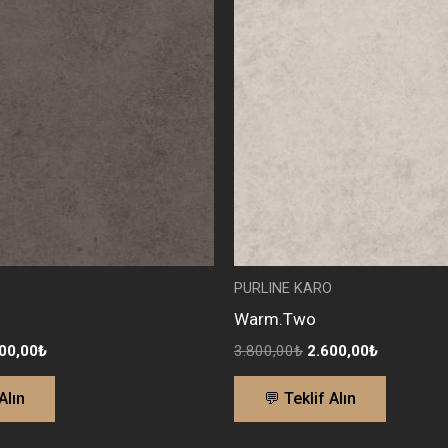
00,00₺.
fiyat:
3.800,00₺.
fiyat:
2.600,00₺.
2.600,00₺
O
PURLINE KARO
Warm.Two
00,00
₺
3.800,00
₺
2.600,00
₺
Alın
💬 Teklif Alın