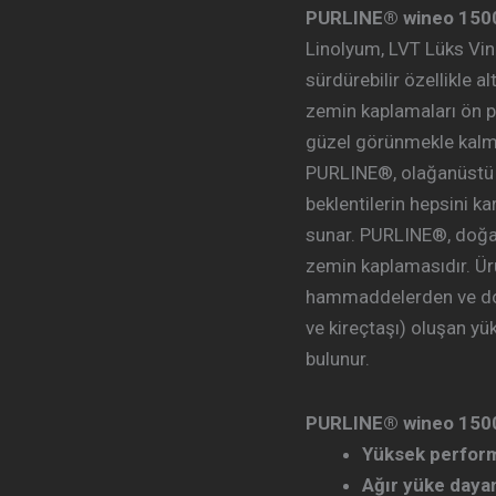
PURLINE® wineo 150
Linolyum, LVT Lüks Vin
sürdürebilir özellikle 
zemin kaplamaları ön 
güzel görünmekle kalmam
PURLINE®, olağanüstü t
beklentilerin hepsini ka
sunar. PURLINE®, doğal 
zemin kaplamasıdır. Ür
hammaddelerden ve doğ
ve kireçtaşı) oluşan y
bulunur.
PURLINE® wineo 1500 –
Yüksek perfor
Ağır yüke dayan