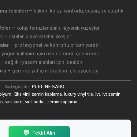
ma tesisleri
– bakımı kolay, konforlu, sessiz ve estetik
feler
– kolay temizlenebilir, hijyenik yüzeyler
rı
– okullar, üniversiteler, kreşler
nalar
– profesyonel ve konforlu ortam yaratır
 yoğun kullanım için uzun ömürlü çözümdür
– sağlıklı yaşam alanları için idealdir
örü
– gemi ve yat iç mekânları için uygundur
Kategoriler:
PURLINE KARO
nolyum
,
lüks vinil zemin kaplama
,
luxury vinyl tile
,
lvt
,
lvt zemin
in
,
vinil karo
,
vinil parke
,
zemin kaplama
💬
Teklif Alın