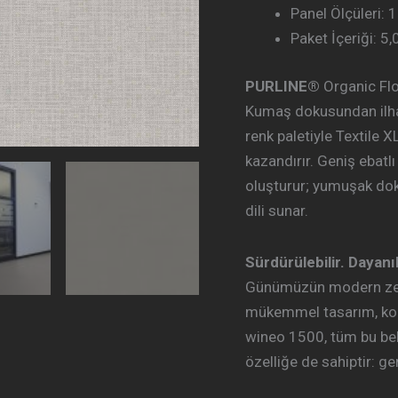
Panel Ölçüleri:
Paket İçeriği: 5
PURLINE®
Organic Flo
Kumaş dokusundan ilham
renk paletiyle Textile 
kazandırır. Geniş ebat
oluşturur; yumuşak doku
dili sunar.
Sürdürülebilir. Dayanık
Günümüzün modern zemi
mükemmel tasarım, kol
wineo 1500, tüm bu bekl
özelliğe de sahiptir: ger