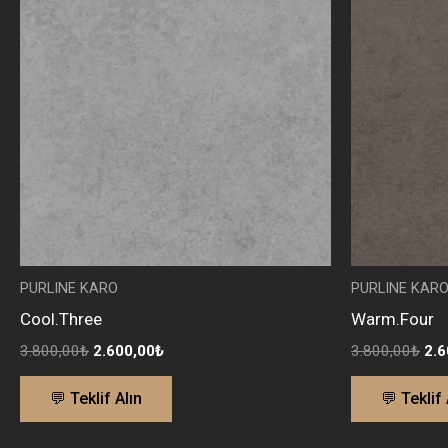
3.800,00₺.
fiyat:
3.8
2.600,00₺.
PURLINE KARO
PURLINE KAR
Cool.Three
Warm.Four
3.800,00
₺
2.600,00
₺
3.800,00
₺
2.6
💬 Teklif Alın
💬 Teklif 