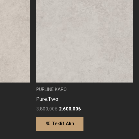
3.800,00₺.
fiyat:
.
2.600,00₺.
PURLINE KARO
Pure.Two
3.800,00
₺
2.600,00
₺
💬 Teklif Alın