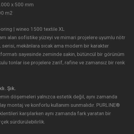
 1.000 x 500 mm
,00 m2
oring | wineo 1500 textile XL
 alan sofistike yüzeyi ve mimari projelere uyumlu nötr
XL serisi, mekânlara sıcak ama modern bir karakter
lı formatı sayesinde zeminde sakin, bütüncül bir görünüm
lu tonlar ise projelere zarif, rafine ve zamansız bir renk
lı. Şık.
n döşemeleri yalnızca estetik değil, aynı zamanda
ay montaj ve konforlu kullanım sunmalıdır. PURLINE®
entileri karşılarken aynı zamanda fark yaratan bir
çek sürdürülebilirlik.