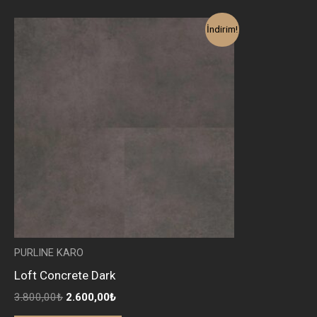
Orijinal
Şu
İndirim!
fiyat:
andaki
3.800,00₺.
fiyat:
2.600,00₺.
PURLINE KARO
Loft Concrete Dark
3.800,00
₺
2.600,00
₺