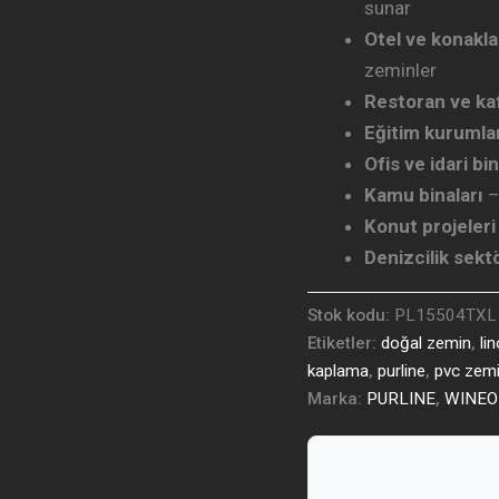
sunar
Otel ve konakla
zeminler
Restoran ve ka
Eğitim kurumla
Ofis ve idari bi
Kamu binaları
–
Konut projeleri
Denizcilik sekt
Stok kodu:
PL15504TXL
Etiketler:
doğal zemin
,
li
kaplama
,
purline
,
pvc zem
Marka:
PURLINE
,
WINEO