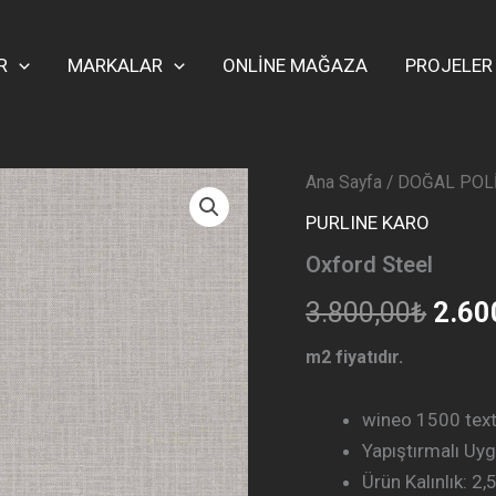
R
MARKALAR
ONLİNE MAĞAZA
PROJELER
Ana Sayfa
/
DOĞAL POL
Oriji
PURLINE KARO
fiyat
Oxford Steel
3.80
3.800,00
₺
2.60
m2 fiyatıdır.
wineo 1500 texti
Yapıştırmalı Uy
Ürün Kalınlık: 2