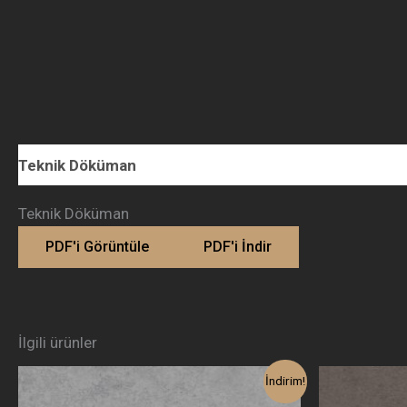
Teknik Döküman
Teknik Döküman
PDF'i Görüntüle
PDF'i İndir
İlgili ürünler
Orijinal
Şu
Orij
İndirim!
fiyat:
andaki
fiya