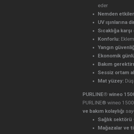
eder
Nemden etkile
UV ışınlarına di
Sıcaklığa karşı 
Konforlu:
Eklem 
Yangın güvenliğ
Ekonomik günlü
Bakım gerekti
Sessiz ortam ak
Mat yüzey:
Düşü
PURLINE® wineo 1500 
PURLINE® wineo 1500
ve bakım kolaylığı
saye
Sağlık sektörü
Mağazalar ve ti