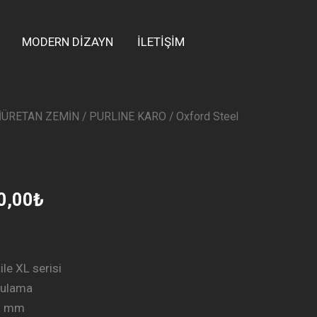
MODERN DİZAYN
İLETİŞİM
İÜRETAN ZEMİN
/
PURLINE KARO
/ Oxford Steel
nal
Şu
:
andaki
0,00₺.
fiyat:
0,00
₺
2.600,00₺.
le XL serisi
gulama
,5 mm