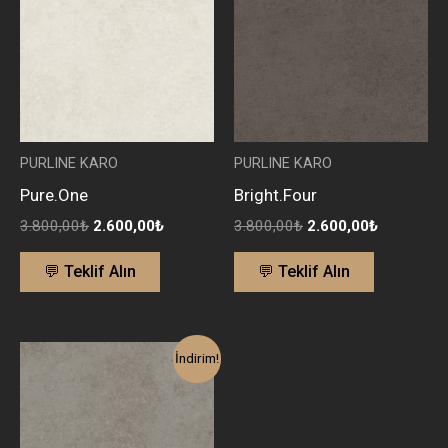
2.600,00₺.
2.600,00₺
PURLINE KARO
PURLINE KARO
Pure.One
Bright.Four
3.800,00
₺
2.600,00
₺
3.800,00
₺
2.600,00
₺
💬 Teklif Alın
💬 Teklif Alın
Orijinal
Şu
İndirim!
fiyat:
andaki
3.800,00₺.
fiyat:
2.600,00₺.