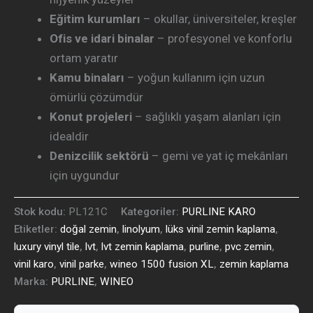
Eğitim kurumları
– okullar, üniversiteler, kreşler
Ofis ve idari binalar
– profesyonel ve konforlu
ortam yaratır
Kamu binaları
– yoğun kullanım için uzun
ömürlü çözümdür
Konut projeleri
– sağlıklı yaşam alanları için
idealdir
Denizcilik sektörü
– gemi ve yat iç mekânları
için uygundur
Stok kodu:
PL121C
Kategoriler:
PURLINE KARO
Etiketler:
doğal zemin
,
linolyum
,
lüks vinil zemin kaplama
,
luxury vinyl tile
,
lvt
,
lvt zemin kaplama
,
purline
,
pvc zemin
,
vinil karo
,
vinil parke
,
wineo 1500 fusion XL
,
zemin kaplama
Marka:
PURLINE
,
WINEO