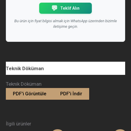
💬
Teklif Alın
Bu ürün için fiyat bilgisi almak için WhatsApp üzerinden bizimle
iletişime geçin.
Teknik Döküman
Teknik Döküman
PDF'i Görüntüle
PDF'i İndir
İlgili ürünler