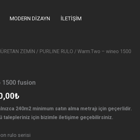
MODERN DİZAYN
İLETİŞİM
İÜRETAN ZEMİN
/
PURLINE RULO
/ Warm.Two – wineo 1500
nal
Şu
:
andaki
0,00₺.
fiyat:
 1500 fusion
1.700,00₺.
0,00
₺
yalnızca 240m2 minimum satın alma metrajı için geçerlidir.
ü talepleriniz için bizimle iletişime geçebilirsiniz.
n rulo serisi