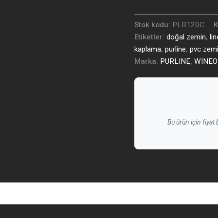
Stok kodu:
PLR120C
K
Etiketler:
doğal zemin
,
li
kaplama
,
purline
,
pvc zem
Marka:
PURLINE
,
WINEO
Bu ürün için fiyat