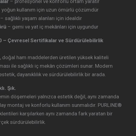
nalar
– profesyonel ve konforlu ortam yaratır
 yoğun kullanım için uzun ömürlü çözümdür
– sağlıklı yaşam alanları için idealdir
örü
– gemi ve yat iç mekânları için uygundur
 Çevresel Sertifikalar ve Sürdürülebilirlik
doğal ham maddelerden üretilen yüksek kaliteli
ması ile sağlıklı iç mekân çözümleri sunar. Modern
tetik, dayanıklılık ve sürdürülebilirlik bir arada.
lı. Şık.
n döşemeleri yalnızca estetik değil, aynı zamanda
ay montaj ve konforlu kullanım sunmalıdır. PURLINE®
entileri karşılarken aynı zamanda fark yaratan bir
çek sürdürülebilirlik.