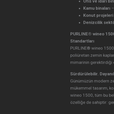
Ofis ve idari bi
Kamu binaları
–
Konut projeleri
Denizcilik sekt
PURLINE® wineo 1500 –
Standartları
PURLINE® wineo 1500, 
poliüretan zemin kapla
mimarinin gerektirdiği es
Sürdürülebilir. Dayanık
Günümüzün modern zemi
mükemmel tasarım, kol
wineo 1500, tüm bu bekl
özelliğe de sahiptir: ger