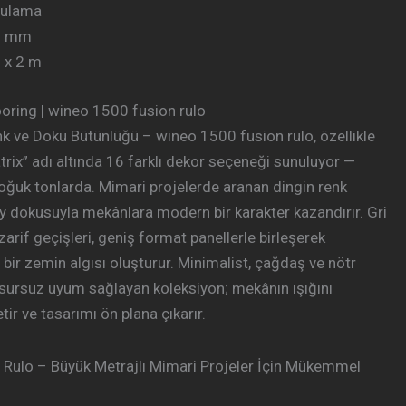
gulama
,5 mm
0 x 2 m
oring | wineo 1500 fusion rulo
 ve Doku Bütünlüğü – wineo 1500 fusion rulo, özellikle
trix” adı altında 16 farklı dekor seçeneği sunuluyor —
soğuk tonlarda. Mimari projelerde aranan dingin renk
ey dokusuyla mekânlara modern bir karakter kazandırır. Gri
zarif geçişleri, geniş format panellerle birleşerek
 bir zemin algısı oluşturur. Minimalist, çağdaş ve nötr
sursuz uyum sağlayan koleksiyon; mekânın ışığını
ir ve tasarımı ön plana çıkarır.
ulo – Büyük Metrajlı Mimari Projeler İçin Mükemmel