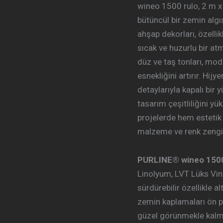
wineo 1500 rulo, 2 m x
bütüncül bir zemin algı
ahşap dekorları, özellik
sıcak ve huzurlu bir at
düz ve taş tonları, m
esnekliğini artırır. Hi
detaylarıyla kapalı bir 
tasarım çeşitliliğini y
projelerde hem estetik
malzeme ve renk zengin
PURLINE® wineo 150
Linolyum, LVT Lüks Vin
sürdürebilir özellikle 
zemin kaplamaları ön 
güzel görünmekle kalmam