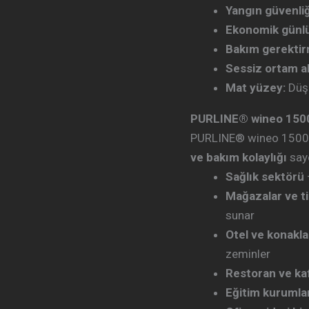
Yangın güvenliğ
Ekonomik günlü
Bakım gerekti
Sessiz ortam ak
Mat yüzey:
Düşü
PURLINE® wineo 1500 
PURLINE® wineo 1500
ve bakım kolaylığı
saye
Sağlık sektörü
Mağazalar ve ti
sunar
Otel ve konakla
zeminler
Restoran ve ka
Eğitim kurumla