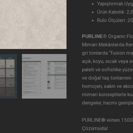
Yapıştırmalı Uy
Ürün Kalınlık: 2
Rulo Ölçüleri: 2
PURLINE®
Organic Flo
Mimari Mekânlarda Renk
gri tonlarda “fusion ma
açık, koyu, sıcak veya 
paleti ve sofistike yüz
ve doğal taş tonlarının 
homojen, sakin ve akıcı
mimari konseptlerle ku
dengeler, hacmi genişlet
PURLINE® wineo 1500 R
Çözümüdür