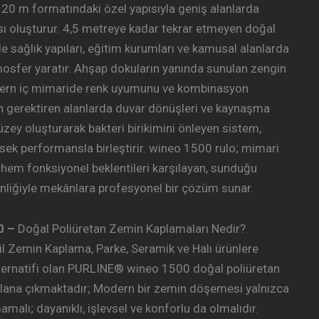
 20 m formatındaki özel yapısıyla geniş alanlarda
sı oluşturur. 4,5 metreye kadar tekrar etmeyen doğal
le sağlık yapıları, eğitim kurumları ve kamusal alanlarda
mosfer yaratır. Ahşap dokuların yanında sunulan zengin
odern iç mimaride renk uyumunu ve kombinasyon
jyen gerektiren alanlarda duvar dönüşleri ve kaynaşma
yüzey oluşturarak bakteri birikimini önleyen sistem,
üksek performansla birleştirir. wineo 1500 rulo; mimari
 hem fonksiyonel beklentileri karşılayan, sunduğu
liğiyle mekânlara profesyonel bir çözüm sunar.
0 –
Doğal Poliüretan Zemin Kaplamaları Nedir?
il Zemin Kaplama, Parke, Seramik ve Halı ürünlere
alternatifi olan PURLINE® wineo 1500 doğal poliüretan
plana çıkmaktadır; Modern bir zemin döşemesi yalnızca
alı; dayanıklı, işlevsel ve konforlu da olmalıdır.