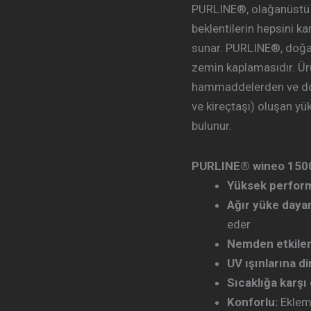
PURLINE®, olağanüstü t
beklentilerin hepsini ka
sunar. PURLINE®, doğal 
zemin kaplamasıdır. Ür
hammaddelerden ve doğ
ve kireçtaşı) oluşan y
bulunur.
PURLINE® wineo 1500 –
Yüksek perfor
Ağır yüke dayan
eder
Nemden etkile
UV ışınlarına di
Sıcaklığa karşı 
Konforlu:
Eklem 