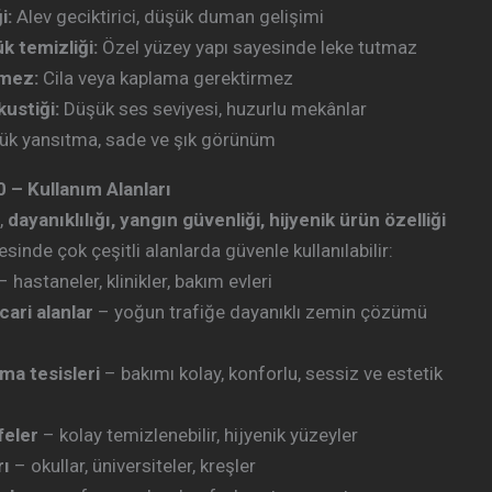
i:
Alev geciktirici, düşük duman gelişimi
k temizliği:
Özel yüzey yapı sayesinde leke tutmaz
rmez:
Cila veya kaplama gerektirmez
ustiği:
Düşük ses seviyesi, huzurlu mekânlar
k yansıtma, sade ve şık görünüm
– Kullanım Alanları
,
dayanıklılığı, yangın güvenliği, hijyenik ürün özelliği
sinde çok çeşitli alanlarda güvenle kullanılabilir:
– hastaneler, klinikler, bakım evleri
cari alanlar
– yoğun trafiğe dayanıklı zemin çözümü
ma tesisleri
– bakımı kolay, konforlu, sessiz ve estetik
feler
– kolay temizlenebilir, hijyenik yüzeyler
rı
– okullar, üniversiteler, kreşler