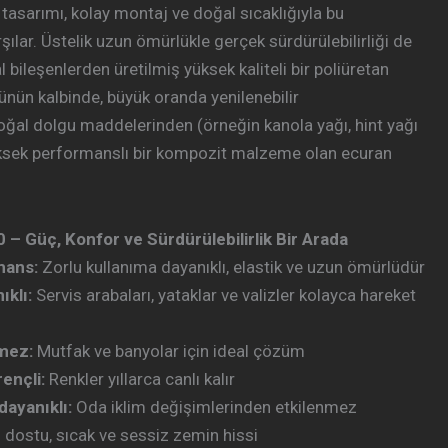
asarımı, kolay montaj ve doğal sıcaklığıyla bu
rşılar. Üstelik uzun ömürlükle gerçek sürdürülebilirliği de
bileşenlerden üretilmiş yüksek kaliteli bir poliüretan
ünün kalbinde, büyük oranda yenilenebilir
al dolgu maddelerinden (örneğin kanola yağı, hint yağı
üksek performanslı bir kompozit malzeme olan ecuran
 Güç, Konfor ve Sürdürülebilirlik Bir Arada
mans:
Zorlu kullanıma dayanıklı, elastik ve uzun ömürlüdür
ıklı:
Servis arabaları, yataklar ve valizler kolayca hareket
mez:
Mutfak ve banyolar için ideal çözüm
rençli:
Renkler yıllarca canlı kalır
dayanıklı:
Oda iklim değişimlerinden etkilenmez
dostu, sıcak ve sessiz zemin hissi