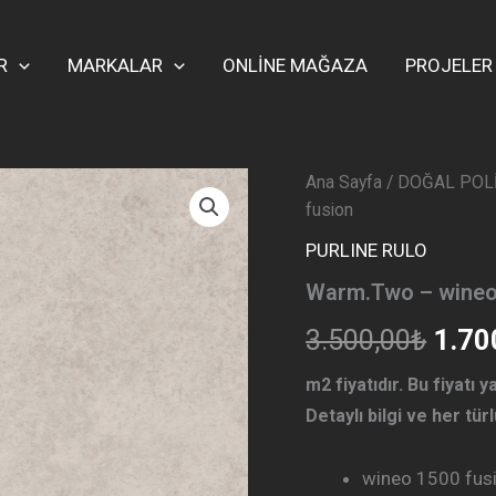
R
MARKALAR
ONLİNE MAĞAZA
PROJELER
Ana Sayfa
/
DOĞAL POL
Oriji
fusion
fiyat
PURLINE RULO
3.50
Warm.Two – wineo
3.500,00
₺
1.70
m2 fiyatıdır.
Bu fiyatı 
Detaylı bilgi ve her türl
wineo 1500 fusio