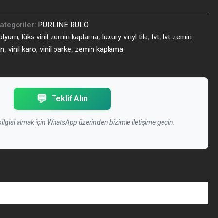
ategoriler:
PURLINE RULO
nolyum
,
lüks vinil zemin kaplama
,
luxury vinyl tile
,
lvt
,
lvt zemin
in
,
vinil karo
,
vinil parke
,
zemin kaplama
💬
Teklif Alın
 bilgisi almak için WhatsApp üzerinden bizimle iletişime geçin.