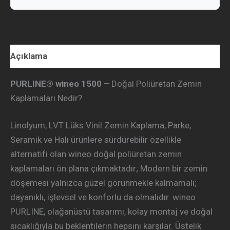
Açıklama
PURLINE® wineo 1500 –
Doğal Poliüretan Zemin
Kaplamaları Nedir?
Linolyum, LVT Lüks Vinil Zemin Kaplama, Parke,
Seramik ve Halı ürünlere sürdürebilir özellikle
alternatifi olan wineo doğal poliüretan zemin
kaplamaları ön plana çıkmaktadır; Modern bir zemin
döşemesi yalnızca güzel görünmekle kalmamalı;
dayanıklı, işlevsel ve konforlu da olmalıdır. wineo
PURLINE, olağanüstü tasarımı, kolay montaj ve doğal
sıcaklığıyla bu beklentilerin hepsini karşılar. Üstelik