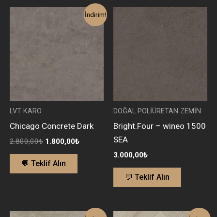
Orijinal
Şu
İndirim!
fiyat:
andaki
2.800,00₺.
fiyat:
1.800,00₺.
LVT KARO
DOĞAL POLİÜRETAN ZEMİN
Chicago Concrete Dark
Bright.Four – wineo 1500
SEA
2.800,00
₺
1.800,00
₺
3.000,00
₺
💬 Teklif Alın
💬 Teklif Alın
Orijinal
Şu
Orijinal
Şu