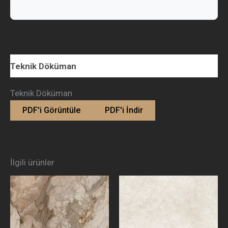
Teknik Döküman
Teknik Döküman
PDF'i Görüntüle
PDF'i İndir
İlgili ürünler