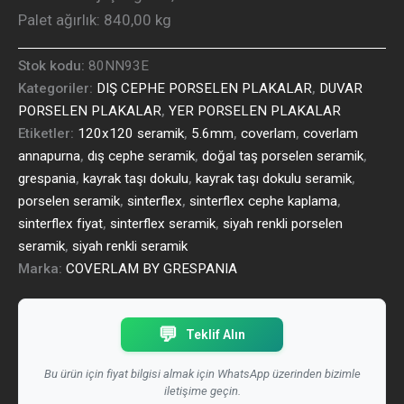
Palet ağırlık: 840
,00 kg
Stok kodu:
80NN93E
Kategoriler:
DIŞ CEPHE PORSELEN PLAKALAR
,
DUVAR
PORSELEN PLAKALAR
,
YER PORSELEN PLAKALAR
Etiketler:
120x120 seramik
,
5.6mm
,
coverlam
,
coverlam
annapurna
,
dış cephe seramik
,
doğal taş porselen seramik
,
grespania
,
kayrak taşı dokulu
,
kayrak taşı dokulu seramik
,
porselen seramik
,
sinterflex
,
sinterflex cephe kaplama
,
sinterflex fiyat
,
sinterflex seramik
,
siyah renkli porselen
seramik
,
siyah renkli seramik
Marka:
COVERLAM BY GRESPANIA
💬
Teklif Alın
Bu ürün için fiyat bilgisi almak için WhatsApp üzerinden bizimle
iletişime geçin.