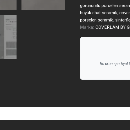
görünümlü porselen sera
büyük ebat seramik
,
cove
porselen seramik
,
sinterfl
Marka:
COVERLAM BY G
Bu ürün için fiyat