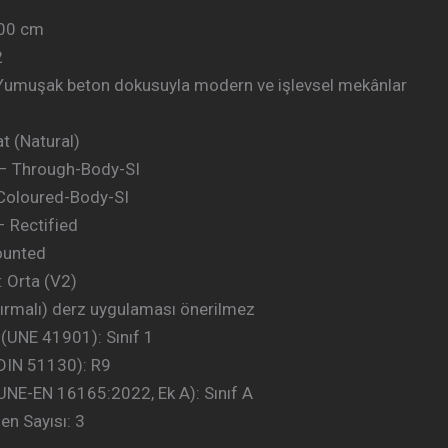
300 cm
2
Yumuşak beton dokusuyla modern ve işlevsel mekânlar
t (Natural)
– Through-Body-SI
 Coloured-Body-SI
– Rectified
ounted
 Orta (V2)
dırmalı) derz uygulaması önerilmez
 (UNE 41901): Sınıf 1
DIN 51130): R9
UNE-EN 16165:2022, Ek A): Sınıf A
en Sayısı: 3