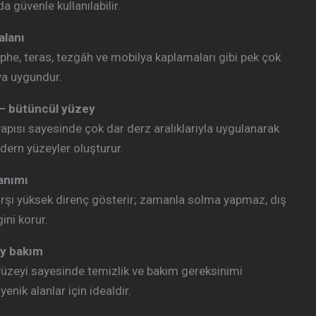
a güvenle kullanılabilir.
alanı
phe, teras, tezgâh ve mobilya kaplamaları gibi pek çok
ya uygundur.
– bütüncül yüzey
yapısı sayesinde çok dar derz aralıklarıyla uygulanarak
dern yüzeyler oluşturur.
anımı
arşı yüksek direnç gösterir; zamanla solma yapmaz, dış
ini korur.
ay bakım
üzeyi sayesinde temizlik ve bakım gereksinimi
enik alanlar için idealdir.