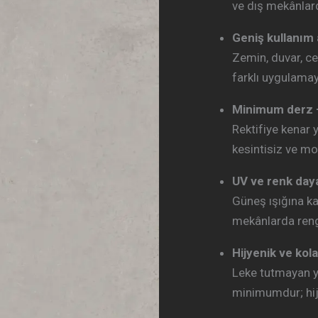
ve dış mekânlard
Geniş kullanım 
Zemin, duvar, ce
farklı uygulama
Minimum derz 
Rektifiye kenar 
kesintisiz ve mo
UV ve renk day
Güneş ışığına k
mekânlarda reng
Hijyenik ve kol
Leke tutmayan y
minimumdur; hijy