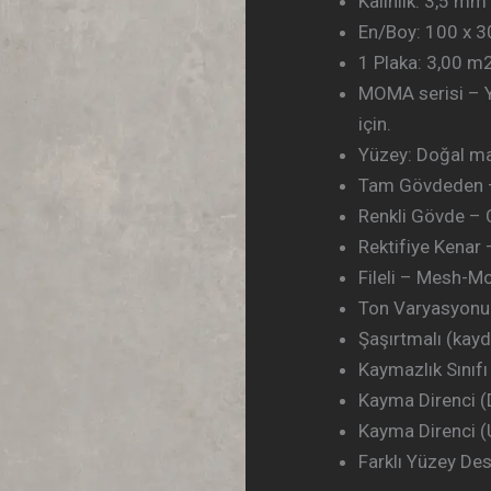
Kalınlık: 3,5 mm
En/Boy: 100 x 
1 Plaka: 3,00 m
MOMA serisi – 
için.
Yüzey: Doğal ma
Tam Gövdeden 
Renkli Gövde –
Rektifiye Kenar 
Fileli – Mesh-M
Ton Varyasyonu:
Şaşırtmalı (kay
Kaymazlık Sınıfı
Kayma Direnci (
Kayma Direnci (
Farklı Yüzey Des