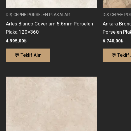
DIŞ CEPHE PORSELEN PLAKALAR
DIŞ CEPHE P
Arles Blanco Coverlam 5.6mm Porselen
Ankara Bron
Plaka 120×360
Porselen Pl
4.995,00
₺
6.740,00
₺
💬 Teklif Alın
💬 Teklif 