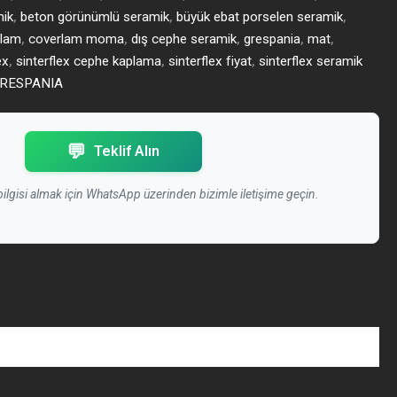
mik
,
beton görünümlü seramik
,
büyük ebat porselen seramik
,
rlam
,
coverlam moma
,
dış cephe seramik
,
grespania
,
mat
,
ex
,
sinterflex cephe kaplama
,
sinterflex fiyat
,
sinterflex seramik
RESPANIA
💬
Teklif Alın
 bilgisi almak için WhatsApp üzerinden bizimle iletişime geçin.