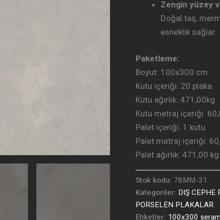
Zengin yüzey v
Doğal taş, merme
esneklik sağlar.
Paketleme:
Boyut: 100
x300 cm
Kutu içeriği: 20
plaka
Kutu ağırlık: 471,00
kg
Kutu metraj içeriği: 60
Palet içeriği: 1
kutu
Palet metraj içeriği: 60
Palet ağırlık: 471,00
kg
Stok kodu:
78MM-31
Kategoriler:
DIŞ CEPHE
PORSELEN PLAKALAR
Etiketler:
100x300 seram