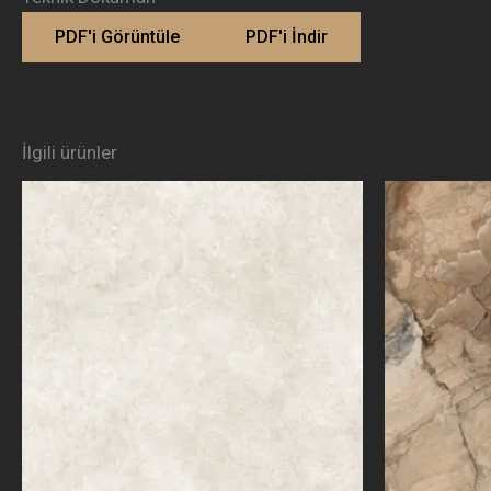
PDF'i Görüntüle
PDF'i İndir
İlgili ürünler