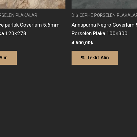
ORSELEN PLAKALAR
DIŞ CEPHE PORSELEN PLAKALA
ce parlak Coverlam 5.6mm
Annapurna Negro Coverlam
aka 120×278
Porselen Plaka 100×300
4.600,00
₺
Alın
💬 Teklif Alın