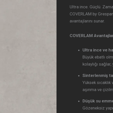
Ultra ince. Güçlü. Zama
COVERLAM by Grespania
avantajlarını sunar.
COVERLAM Avantajlar
Ultra ince ve ha
Büyük ebatlı ol
kolaylığı sağlar,
Sinterlenmiş ta
Yüksek sıcaklık 
aşınma ve çizil
Düşük su emme
Gözeneksiz yapıs