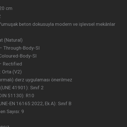
120 cm
2
Yumuşak beton dokusuyla modern ve işlevsel mekânlar
t (Natural)
– Through-Body-SI
 Coloured-Body-SI
– Rectified
 Orta (V2)
dırmalı) derz uygulaması önerilmez
 (UNE 41901): Sınıf 2
(DIN 51130): R10
UNE-EN 16165:2022, Ek A): Sınıf B
en Sayısı: 9
nsız.