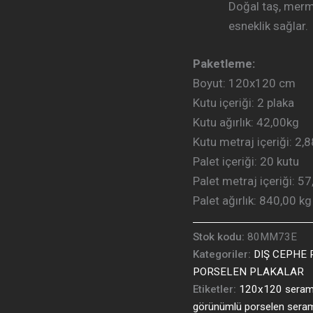
Doğal taş, merme
esneklik sağlar.
Paketleme:
Boyut: 120
x120 cm
Kutu içeriği: 2
plaka
Kutu ağırlık: 42
,00kg
Kutu metraj içeriği:
2,
Palet içeriği:
20 kutu
Palet metraj içeriği:
57
Palet ağırlık: 840
,00 kg
Stok kodu:
80MM73E
Kategoriler:
DIŞ CEPHE
PORSELEN PLAKALAR
Etiketler:
120x120 seram
görünümlü porselen sera