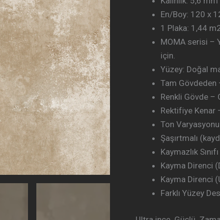
Kalınlık: 5,6 mm
En/Boy: 120 x 
1 Plaka: 1,44 m
MOMA serisi – 
için.
Yüzey: Doğal ma
Tam Gövdeden 
Renkli Gövde –
Rektifiye Kenar 
Ton Varyasyonu:
Şaşırtmalı (kay
Kaymazlık Sınıfı
Kayma Direnci 
Kayma Direnci (
Farklı Yüzey Des
Ultra ince. Güçlü. Zama