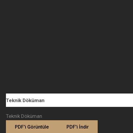
Teknik Döküman
Teknik Döküman
PDF'i Görüntüle
PDF'i İndir