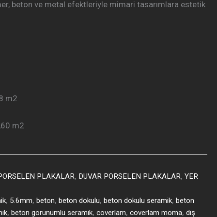
r, beton ve metal efektleriyle mimari tasarımlara estetik
88 m2
,60 m2
 PORSELEN PLAKALAR
,
DUVAR PORSELEN PLAKALAR
,
YER
ik
,
5.6mm
,
beton
,
beton dokulu
,
beton dokulu seramik
,
beton
mik
,
beton görünümlü seramik
,
coverlam
,
coverlam moma
,
dış