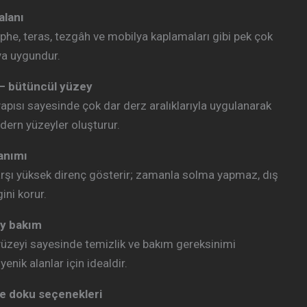
alanı
phe, teras, tezgâh ve mobilya kaplamaları gibi pek çok
ya uygundur.
– bütüncül yüzey
yapısı sayesinde çok dar derz aralıklarıyla uygulanarak
dern yüzeyler oluşturur.
anımı
arşı yüksek direnç gösterir; zamanla solma yapmaz, dış
ini korur.
ay bakım
üzeyi sayesinde temizlik ve bakım gereksinimi
enik alanlar için idealdir.
e doku seçenekleri