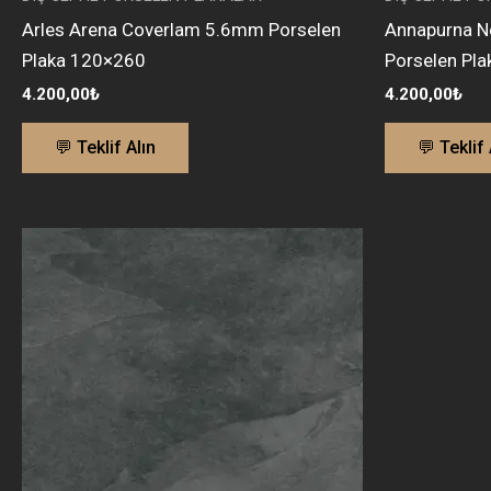
Arles Arena Coverlam 5.6mm Porselen
Annapurna N
Plaka 120×260
Porselen Pl
4.200,00
₺
4.200,00
₺
💬 Teklif Alın
💬 Teklif 