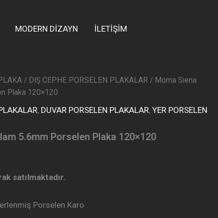
MODERN DİZAYN
İLETİŞİM
PLAKA
/
DIŞ CEPHE PORSELEN PLAKALAR
/ Moma Siena
en Plaka 120×120
 PLAKALAR
,
DUVAR PORSELEN PLAKALAR
,
YER PORSELEN
lam 5.6mm Porselen Plaka 120×120
arak satılmaktadır.
rlenmiş Porselen Karo