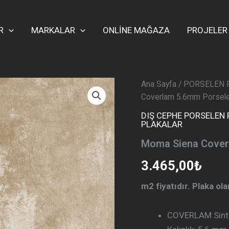
R
MARKALAR
ONLİNE MAĞAZA
PROJELER
Ana Sayfa
/
PORSELEN 
Coverlam 5.6mm Porsel
DIŞ CEPHE PORSELEN
PLAKALAR
Moma Siena Cover
3.465,00
₺
m2 fiyatıdır. Plaka ol
COVERLAM Sinte