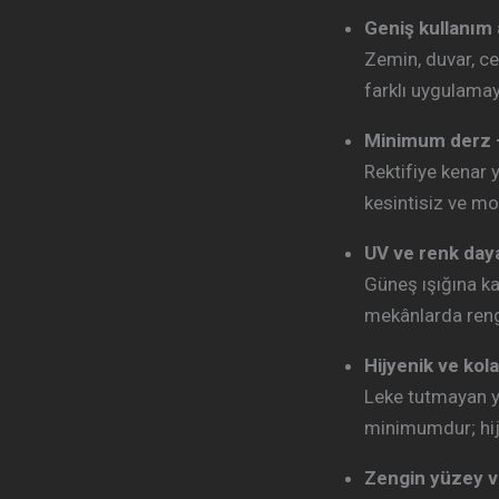
Geniş kullanım 
Zemin, duvar, ce
farklı uygulama
Minimum derz 
Rektifiye kenar 
kesintisiz ve mo
UV ve renk day
Güneş ışığına k
mekânlarda reng
Hijyenik ve kol
Leke tutmayan y
minimumdur; hijy
Zengin yüzey v