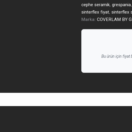
cephe seramik
,
grespania
sinterflex fiyat
,
sinterflex
Marka:
COVERLAM BY G
Bu ürün için fiyat