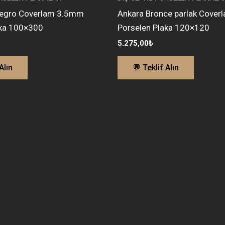
egro Coverlam 3.5mm
Ankara Bronce parlak Cove
aka 100×300
Porselen Plaka 120×120
5.275,00
₺
Alın
💬 Teklif Alın