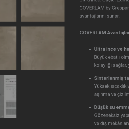
COVERLAM by Grespania
avantajlarını sunar.
COVERLAM Avantajlar
Ultra ince ve ha
Büyük ebatlı ol
kolaylığı sağlar,
Sinterlenmiş ta
Yüksek sıcaklık 
aşınma ve çizil
Düşük su emme
Gözeneksiz yapıs
ve dış mekânlard