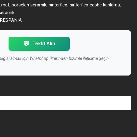
,
mat
,
porselen seramik
,
sinterflex
,
sinterflex cephe kaplama
,
 seramik
RESPANIA
💬
Teklif Alın
 bilgisi almak için WhatsApp üzerinden bizimle iletişime geçin.