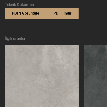
Teknik Döküman
PDF'i Görüntüle
PDF'i İndir
İlgili ürünler