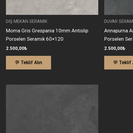
DIŞ MEKAN SERAMİK
DUVAR SERAM
Moma Gris Grespania 10mm Antislip
Annapurna A
Porselen Seramik 60×120
Porselen Se
2.500,00
₺
2.500,00
₺
💬 Teklif Alın
💬 Teklif 