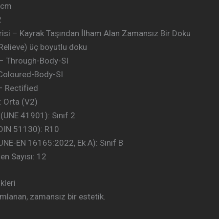
0 cm
2
si – Kayrak Taşından İlham Alan Zamansız Bir Doku
(Relieve) üç boyutlu doku
– Through-Body-SI
 Coloured-Body-SI
– Rectified
 Orta (V2)
 (UNE 41901): Sınıf 2
(DIN 51130): R10
UNE-EN 16165:2022, Ek A): Sınıf B
en Sayısı: 12
leri
nımlanan, zamansız bir estetik.