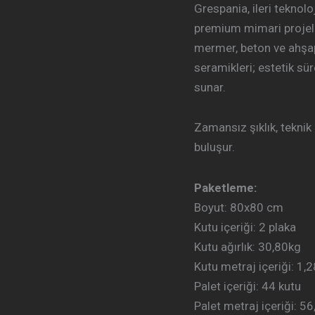
Grespania, ileri teknolo
premium mimari projele
mermer, beton ve ahşa
seramikleri; estetik sü
sunar.
Zamansız şıklık, tekni
buluşur.
Paketleme:
Boyut: 80
x80 cm
Kutu içeriği: 2
plaka
Kutu ağırlık: 30
,80kg
Kutu metraj içeriği: 1
,
Palet içeriği: 44
kutu
Palet metraj içeriği:
56