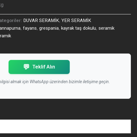
kg
ategoriler:
DUVAR SERAMİK
,
YER SERAMİK
annapurna
,
fayans
,
grespania
,
kayrak taş dokulu
,
seramik
eramik
💬
Teklif Alın
 bilgisi almak için WhatsApp üzerinden bizimle iletişime geçin.