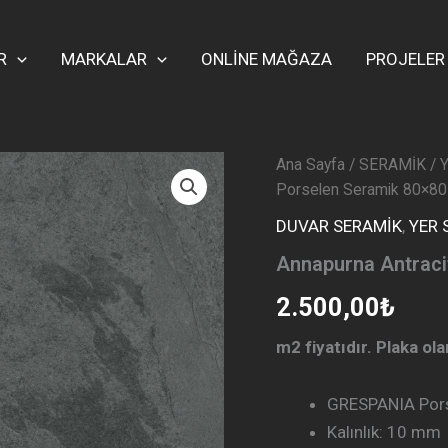
R
MARKALAR
ONLİNE MAĞAZA
PROJELER
Ana Sayfa
/
SERAMİK
/
Porselen Seramik 80×80
DUVAR SERAMİK
,
YER 
Annapurna Antraci
2.500,00
₺
m2 fiyatıdır. Plaka ol
GRESPANIA Pors
Kalınlık: 10 mm