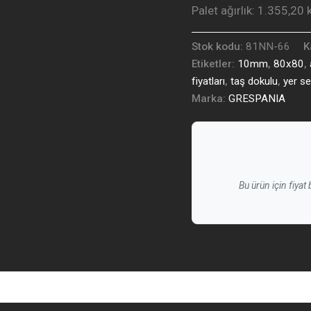
Palet ağırlık: 1.355
,20 
Stok kodu:
81NN-66
K
Etiketler:
10mm
,
80x80
,
fiyatları
,
taş dokulu
,
yer s
Marka:
GRESPANIA
Bu ürün için fiyat