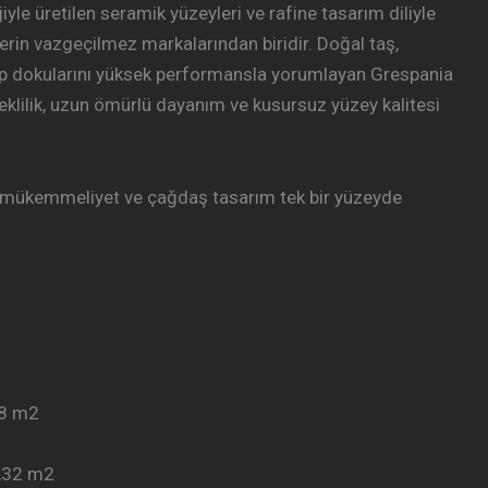
jiyle üretilen seramik yüzeyleri ve rafine tasarım diliyle
rin vazgeçilmez markalarından biridir. Doğal taş,
p dokularını yüksek performansla yorumlayan Grespania
reklilik, uzun ömürlü dayanım ve kusursuz yüzey kalitesi
k mükemmeliyet ve çağdaş tasarım tek bir yüzeyde
28 m2
,32 m2