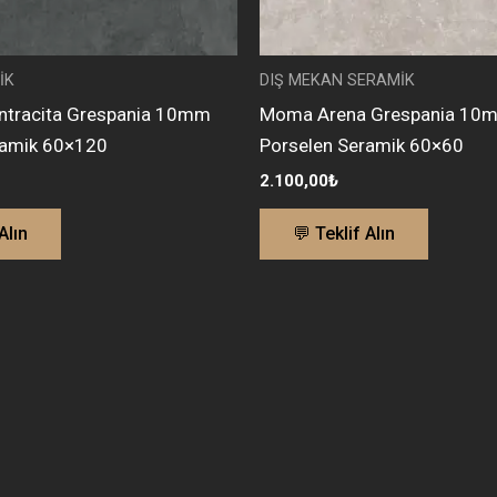
İK
DIŞ MEKAN SERAMİK
ntracita Grespania 10mm
Moma Arena Grespania 10mm
ramik 60×120
Porselen Seramik 60×60
2.100,00
₺
Alın
💬 Teklif Alın