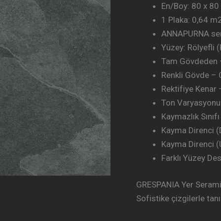
En/Boy: 80 x 8
1 Plaka: 0,64 m
ANNAPURNA seri
Yüzey: Rölyefli 
Tam Gövdeden 
Renkli Gövde –
Rektifiye Kenar 
Ton Varyasyonu:
Kaymazlık Sınıfı
Kayma Direnci 
Kayma Direnci (
Farklı Yüzey Des
GRESPANIA Yer Seramik
Sofistike çizgilerle ta