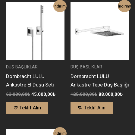
Orijinal
Şu
Orijinal
Şu
İndirim!
İndirim!
fiyat:
andaki
fiyat:
andak
63.000,00₺.
fiyat:
125.000,00₺.
fiyat:
45.000,00₺.
88.00
DUŞ BAŞLIKLAR
DUŞ BAŞLIKLAR
Dornbracht LULU
Dornbracht LULU
Ankastre El Duşu Seti
Ankastre Tepe Duş Başlığı
63.000,00
₺
45.000,00
₺
125.000,00
₺
88.000,00
₺
💬 Teklif Alın
💬 Teklif Alın
Orijinal
Şu
İndirim!