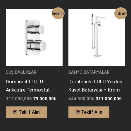
Orijinal
Şu
Orijinal
Şu
İndirim!
İndirim!
fiyat:
andaki
fiyat:
anda
112.000,00₺.
fiyat:
444.500,00₺.
fiyat
79.000,00₺.
311.
DUŞ BAŞLIKLAR
BANYO BATARYALAR
Dornbracht LULU
Dornbracht LULU Yerden
Ankastre Termostat
Küvet Bataryası – Krom
112.000,00
₺
79.000,00
₺
444.500,00
₺
311.000,00
₺
💬 Teklif Alın
💬 Teklif Alın