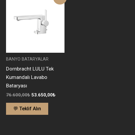
fiyat:
andaki
76.600,00₺.
fiyat:
53.650,00₺.
BANYO BATARYALAR
Dornbracht LULU Tek
Kumandalı Lavabo
Bataryası
76.600,00
₺
53.650,00
₺
💬 Teklif Alın