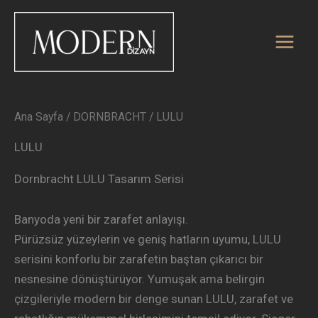
En
İçeriğe
yeniye
atla
göre
sıralandı
Ana Sayfa
/
DORNBRACHT
/ LULU
LULU
Dornbracht LULU Tasarım Serisi
Banyoda yeni bir zarafet anlayışı.
Pürüzsüz yüzeylerin ve geniş hatların uyumu, LULU
serisini konforlu bir zarafetin baştan çıkarıcı bir
nesnesine dönüştürüyor. Yumuşak ama belirgin
çizgileriyle modern bir denge sunan LULU, zarafet ve