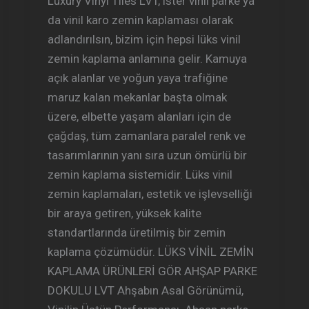
Luxury Vinyl Tiles LVT, ister vinil parke ya
da vinil karo zemin kaplaması olarak
adlandırılsın, bizim için hepsi lüks vinil
zemin kaplama anlamına gelir. Kamuya
açık alanlar ve yoğun yaya trafiğine
maruz kalan mekanlar başta olmak
üzere, elbette yaşam alanları için de
çağdaş, tüm zamanlara paralel renk ve
tasarımlarının yanı sıra uzun ömürlü bir
zemin kaplama sistemidir. Lüks vinil
zemin kaplamaları, estetik ve işlevselliği
bir araya getiren, yüksek kalite
standartlarında üretilmiş bir zemin
kaplama çözümüdür. LÜKS VİNİL ZEMİN
KAPLAMA ÜRÜNLERİ GÖR AHŞAP PARKE
DOKULU LVT Ahşabın Asal Görünümü,