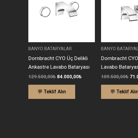
BANYO BATARYALAR
BANYO BATARYA
Dornbracht CYO Üç Delikli
Dornbracht CYO
Ankastre Lavabo Bataryası
Lavabo Bataryas
129.500,00
₺
84.000,00
₺
109.500,00
₺
71.
💬 Teklif Alın
💬 Teklif Alı