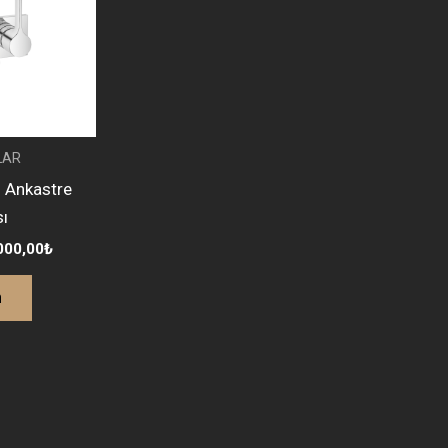
LAR
 Ankastre
ı
000,00
₺
n