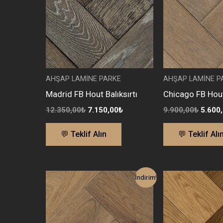
AHŞAP LAMİNE PARKE
AHŞAP LAMİNE P
Madrid FB Hout Balıksırtı
Chicago FB Hout 
12.350,00
₺
7.150,00
₺
9.900,00
₺
5.600
💬 Teklif Alın
💬 Teklif Alı
Orijinal
Şu
Orijina
İndirim!
fiyat:
andaki
fiyat:
10.335,00₺.
fiyat:
9.900,
5.770,00₺.