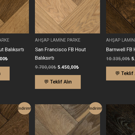
ARKE
AHŞAP LAMİNE PARKE
AHŞAP LAMİN
t Balıksırtı
San Francisco FB Hout
Barnwell FB H
Balıksırtı
,00
₺
10.335,00
₺
5
9.700,00
₺
5.450,00
₺
n
💬 Teklif 
💬 Teklif Alın
l
Şu
Orijinal
Şu
Or
İndirim!
İndirim!
andaki
fiyat:
andaki
fi
00₺.
fiyat:
8.050,00₺.
fiyat:
1
5.600,00₺.
4.600,00₺.