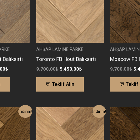
ARKE
AHŞAP LAMİNE PARKE
AHŞAP LAMİN
Balıksırtı
Toronto FB Hout Balıksırtı
Moscow FB Ho
,00
₺
9.700,00
₺
5.450,00
₺
9.700,00
₺
5.
n
💬 Teklif Alın
💬 Teklif 
l
Şu
Orijinal
Şu
Or
İndirim!
İndirim!
andaki
fiyat:
andaki
fi
00₺.
fiyat:
9.700,00₺.
fiyat:
1
5.600,00₺.
5.450,00₺.