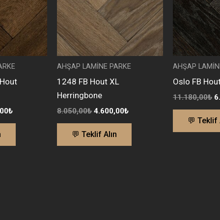
ARKE
AHŞAP LAMİNE PARKE
AHŞAP LAMİN
 Hout
1248 FB Hout XL
Oslo FB Hout 
Herringbone
11.180,00
₺
6
,00
₺
8.050,00
₺
4.600,00
₺
💬 Teklif 
n
💬 Teklif Alın