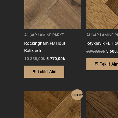
AHŞAP LAMİNE PARKE
AHŞAP LAMİNE P
Rockingham FB Hout
Reykjavik FB Hou
Balıksırtı
9.900,00
₺
5.600
10.335,00
₺
5.770,00
₺
💬 Teklif Alı
💬 Teklif Alın
Orijinal
Şu
Orijina
İndirim!
fiyat:
andaki
fiyat:
10.335,00₺.
fiyat:
9.900,
5.770,00₺.