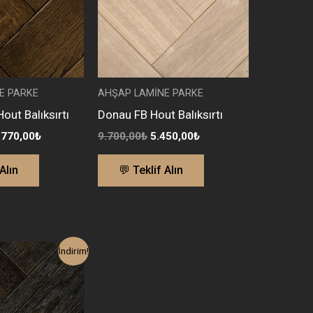
E PARKE
AHŞAP LAMİNE PARKE
out Balıksırtı
Donau FB Hout Balıksırtı
.770,00
₺
9.700,00
₺
5.450,00
₺
Alın
💬 Teklif Alın
ijinal
Şu
İndirim!
yat:
andaki
1.180,00₺.
fiyat:
6.250,00₺.