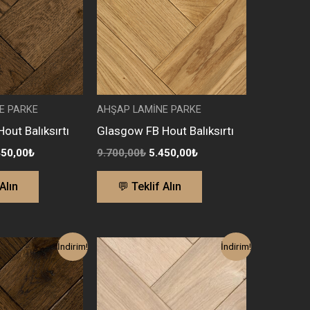
E PARKE
AHŞAP LAMİNE PARKE
ut Balıksırtı
Glasgow FB Hout Balıksırtı
450,00
₺
9.700,00
₺
5.450,00
₺
Alın
💬 Teklif Alın
ijinal
Şu
Orijinal
Şu
İndirim!
İndirim!
yat:
andaki
fiyat:
andaki
0.335,00₺.
fiyat:
9.700,00₺.
fiyat:
5.770,00₺.
5.450,00₺.