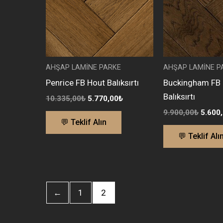
AHŞAP LAMİNE PARKE
AHŞAP LAMİNE P
Penrice FB Hout Balıksırtı
Buckingham FB
Balıksırtı
10.335,00
₺
5.770,00
₺
9.900,00
₺
5.600
💬 Teklif Alın
💬 Teklif Alı
←
1
2