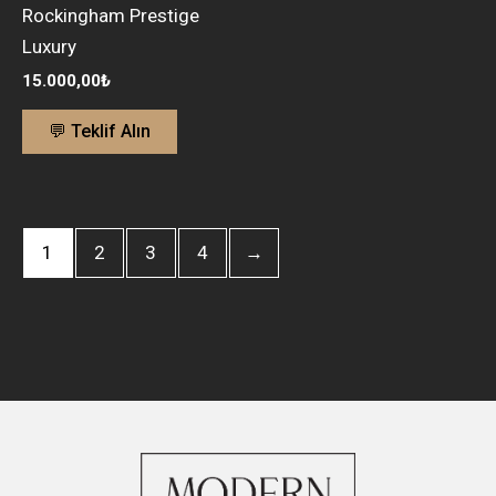
Rockingham Prestige
Luxury
15.000,00
₺
💬 Teklif Alın
1
2
3
4
→