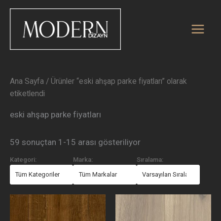
En
İçeriğe
yeniye
atla
göre
sıralandı
Ana Sayfa
/ Ürünler “eski ahşap parke fiyatları” olarak
etiketlendi
eski ahşap parke fiyatları
59 sonuçtan 1-15 arası gösteriliyor
Kategori:
Marka:
Sıralama: