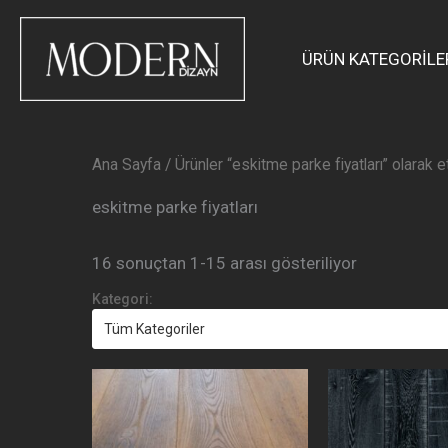
En
İçeriğe
yeniye
atla
göre
sıralandı
ÜRÜN KATEGORİLE
Ana Sayfa
/ Ürünler “eskitme parke fiyatları” olarak e
eskitme parke fiyatları
16 sonuçtan 1-15 arası gösteriliyor
Kategori: