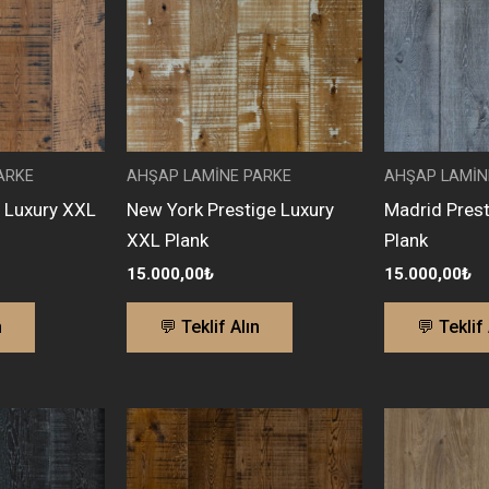
ARKE
AHŞAP LAMİNE PARKE
AHŞAP LAMİN
e Luxury XXL
New York Prestige Luxury
Madrid Prest
XXL Plank
Plank
15.000,00
₺
15.000,00
₺
n
💬 Teklif Alın
💬 Teklif 