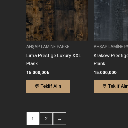
AHŞAP LAMİNE PARKE
AHŞAP LAMİNE P
Lima Prestige Luxury XXL
Krakow Prestig
Plank
Plank
15.000,00
₺
15.000,00
₺
💬 Teklif Alın
💬 Teklif Alı
1
2
→