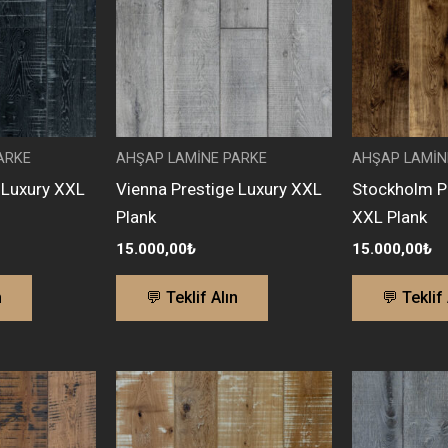
ARKE
AHŞAP LAMİNE PARKE
AHŞAP LAMİN
e Luxury XXL
Vienna Prestige Luxury XXL
Stockholm P
Plank
XXL Plank
15.000,00
₺
15.000,00
₺
n
💬 Teklif Alın
💬 Teklif 