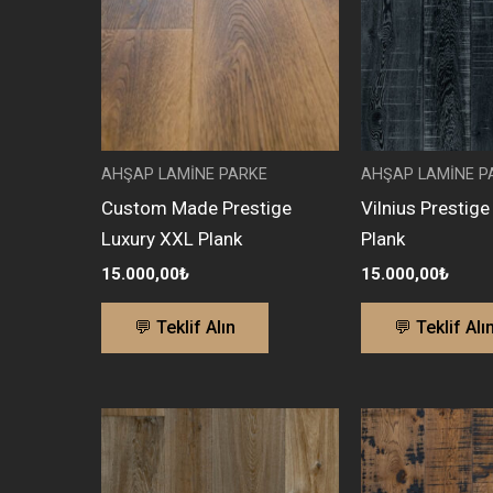
AHŞAP LAMİNE PARKE
AHŞAP LAMİNE P
Custom Made Prestige
Vilnius Prestig
Luxury XXL Plank
Plank
15.000,00
₺
15.000,00
₺
💬 Teklif Alın
💬 Teklif Alı