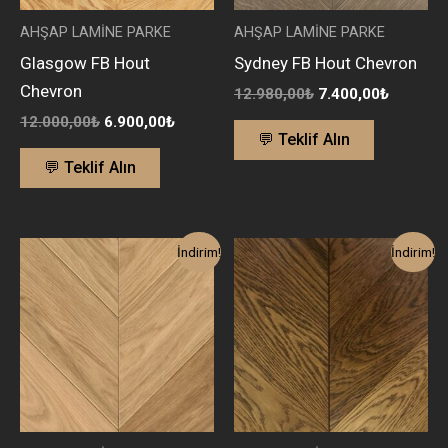
AHŞAP LAMİNE PARKE
AHŞAP LAMİNE PARKE
Glasgow FB Hout
Sydney FB Hout Chevron
Chevron
12.980,00
₺
7.400,00
₺
12.000,00
₺
6.900,00
₺
💬 Teklif Alın
💬 Teklif Alın
Orijinal
Şu
Orijinal
Şu
İndirim!
İndirim!
fiyat:
andaki
fiyat:
andaki
12.000,00₺.
fiyat:
12.350,00₺.
fiyat:
6.900,00₺.
6.990,00