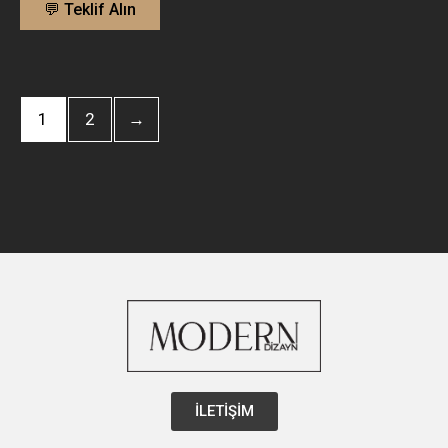
💬 Teklif Alın
1
2
→
İLETİŞİM