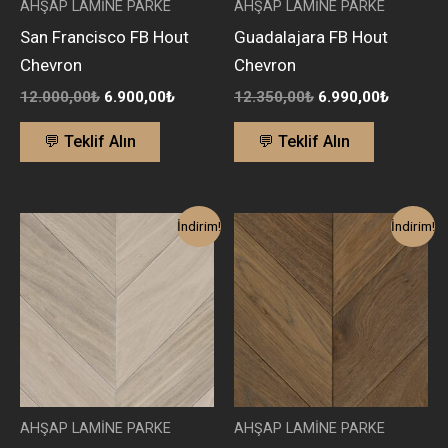
AHŞAP LAMİNE PARKE
AHŞAP LAMİNE PARKE
San Francisco FB Hout
Guadalajara FB Hout
Chevron
Chevron
12.000,00
₺
6.900,00
₺
12.350,00
₺
6.990,00
₺
💬 Teklif Alın
💬 Teklif Alın
Orijinal
Şu
Orijinal
Şu
İndirim!
İndirim!
fiyat:
andaki
fiyat:
andaki
12.000,00₺.
fiyat:
12.350,00₺.
fiyat:
6.900,00₺.
6.990,00
AHŞAP LAMİNE PARKE
AHŞAP LAMİNE PARKE