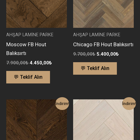
AHŞAP LAMİNE PARKE
AHŞAP LAMİNE PARKE
Moscow FB Hout
Chicago FB Hout Balıksırtı
Balıksırtı
9.700,00
₺
5.400,00
₺
7.900,00
₺
4.450,00
₺
💬 Teklif Alın
💬 Teklif Alın
Orijinal
Şu
Orijinal
Şu
İndirim!
İndirim!
fiyat:
andaki
fiyat:
andaki
12.900,00₺.
fiyat:
9.800,00₺.
fiyat:
7.300,00₺.
5.300,00₺