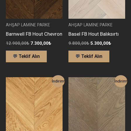
AHŞAP LAMİNE PARKE
AHŞAP LAMİNE PARKE
Barnwell FB Hout Chevron
Basel FB Hout Balıksırtı
12.900,00
₺
7.300,00
₺
9.800,00
₺
5.300,00
₺
💬 Teklif Alın
💬 Teklif Alın
Orijinal
Şu
Orijinal
Şu
İndirim!
İndirim!
fiyat:
andaki
fiyat:
andaki
12.000,00₺.
fiyat:
12.980,00₺.
fiyat:
6.900,00₺.
7.400,00