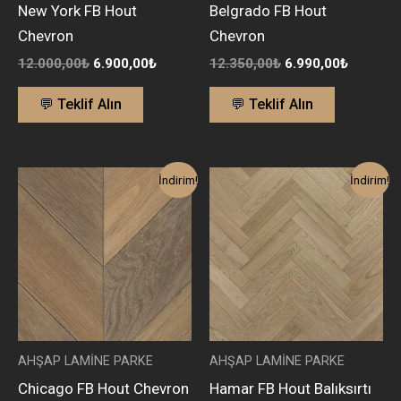
New York FB Hout
Belgrado FB Hout
Chevron
Chevron
12.000,00
₺
6.900,00
₺
12.350,00
₺
6.990,00
₺
💬 Teklif Alın
💬 Teklif Alın
Orijinal
Şu
Orijinal
Şu
İndirim!
İndirim!
fiyat:
andaki
fiyat:
andaki
12.350,00₺.
fiyat:
10.335,00₺.
fiyat:
6.990,00₺.
5.670,00
AHŞAP LAMİNE PARKE
AHŞAP LAMİNE PARKE
Chicago FB Hout Chevron
Hamar FB Hout Balıksırtı