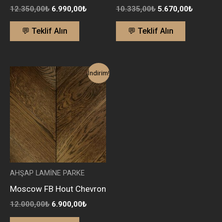
12.350,00
₺
6.990,00
₺
10.335,00
₺
5.670,00
₺
💬 Teklif Alın
💬 Teklif Alın
Orijinal
Şu
İndirim!
fiyat:
andaki
12.000,00₺.
fiyat:
6.900,00₺.
AHŞAP LAMİNE PARKE
Moscow FB Hout Chevron
12.000,00
₺
6.900,00
₺