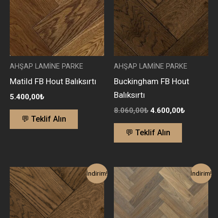
AHŞAP LAMİNE PARKE
AHŞAP LAMİNE PARKE
Matild FB Hout Balıksırtı
Buckingham FB Hout
Balıksırtı
5.400,00
₺
8.060,00
₺
4.600,00
₺
💬 Teklif Alın
💬 Teklif Alın
Orijinal
Şu
Orijinal
Şu
İndirim!
İndirim!
fiyat:
andaki
fiyat:
andaki
7.900,00₺.
fiyat:
9.700,00₺.
fiyat:
4.450,00₺.
5.400,00₺