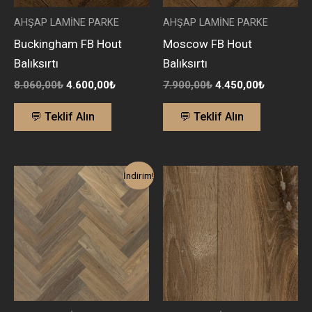
AHŞAP LAMİNE PARKE
AHŞAP LAMİNE PARKE
Buckingham FB Hout
Moscow FB Hout
Balıksırtı
Balıksırtı
8.060,00
₺
4.600,00
₺
7.900,00
₺
4.450,00
₺
💬 Teklif Alın
💬 Teklif Alın
Orijinal
Şu
İndirim!
fiyat:
andaki
9.700,00₺.
fiyat:
5.400,00₺.