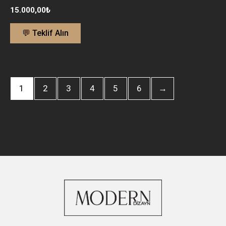
15.000,00
₺
💬 Teklif Alın
1
2
3
4
5
6
→