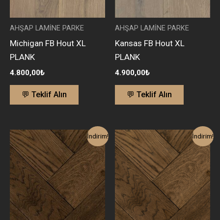
AHŞAP LAMİNE PARKE
AHŞAP LAMİNE PARKE
Michigan FB Hout XL
Kansas FB Hout XL
PLANK
PLANK
4.800,00
₺
4.900,00
₺
💬 Teklif Alın
💬 Teklif Alın
Orijinal
Şu
Orijinal
Şu
İndirim!
İndirim!
fiyat:
andaki
fiyat:
andaki
8.060,00₺.
fiyat:
7.900,00₺.
fiyat:
4.600,00₺.
4.450,00₺