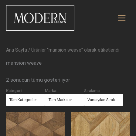
En
İçeriğe
yeniye
atla
göre
sıralandı
Ana Sayfa
/ Ürünler “mansion weave” olarak etiketlendi
mansion weave
2 sonucun tümü gösteriliyor
Kategori:
Marka:
Sıralama: