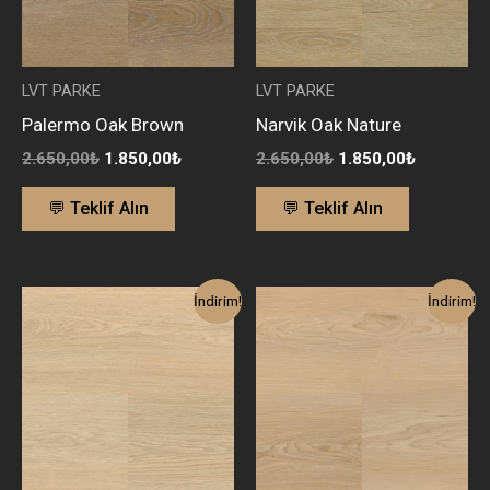
LVT PARKE
LVT PARKE
Palermo Oak Brown
Narvik Oak Nature
2.650,00
₺
1.850,00
₺
2.650,00
₺
1.850,00
₺
💬 Teklif Alın
💬 Teklif Alın
Orijinal
Şu
Orijinal
Şu
İndirim!
İndirim!
fiyat:
andaki
fiyat:
andaki
2.650,00₺.
fiyat:
2.650,00₺.
fiyat:
1.850,00₺.
1.850,00₺