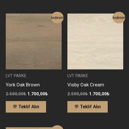
Orijinal
Şu
Orijinal
Şu
İndirim!
İndirim!
fiyat:
andaki
fiyat:
andaki
2.500,00₺.
fiyat:
2.500,00₺.
fiyat:
1.700,00₺.
1.700,00₺
LVT PARKE
LVT PARKE
York Oak Brown
Visby Oak Cream
2.500,00
₺
1.700,00
₺
2.500,00
₺
1.700,00
₺
💬 Teklif Alın
💬 Teklif Alın