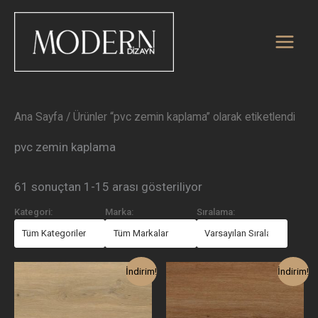
En
İçeriğe
yeniye
atla
göre
sıralandı
Ana Sayfa
/ Ürünler “pvc zemin kaplama” olarak etiketlendi
pvc zemin kaplama
61 sonuçtan 1-15 arası gösteriliyor
Kategori:
Marka:
Sıralama:
Orijinal
Şu
Orijinal
Şu
İndirim!
İndirim!
fiyat:
andaki
fiyat:
andaki
2.650,00₺.
fiyat:
2.650,00₺.
fiyat:
1.850,00₺.
1.850,00₺