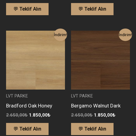
💬 Teklif Alın
💬 Teklif Alın
Orijinal
Şu
Orijinal
Şu
İndirim!
İndirim!
fiyat:
andaki
fiyat:
andaki
2.650,00₺.
fiyat:
2.650,00₺.
fiyat:
1.850,00₺.
1.850,00₺
LVT PARKE
LVT PARKE
Bradford Oak Honey
Bergamo Walnut Dark
2.650,00
₺
1.850,00
₺
2.650,00
₺
1.850,00
₺
💬 Teklif Alın
💬 Teklif Alın