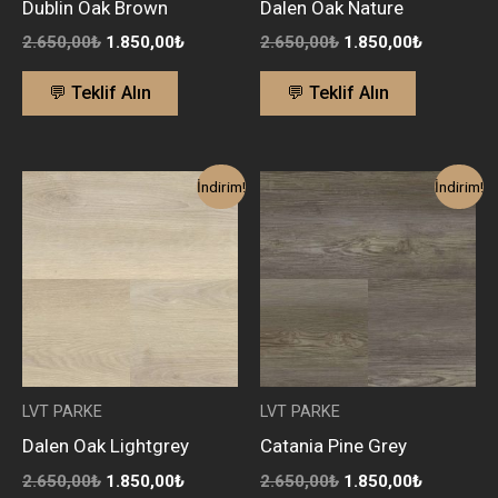
Dublin Oak Brown
Dalen Oak Nature
2.650,00
₺
1.850,00
₺
2.650,00
₺
1.850,00
₺
💬 Teklif Alın
💬 Teklif Alın
Orijinal
Şu
Orijinal
Şu
İndirim!
İndirim!
fiyat:
andaki
fiyat:
andaki
2.650,00₺.
fiyat:
2.650,00₺.
fiyat:
1.850,00₺.
1.850,00₺
LVT PARKE
LVT PARKE
Dalen Oak Lightgrey
Catania Pine Grey
2.650,00
₺
1.850,00
₺
2.650,00
₺
1.850,00
₺