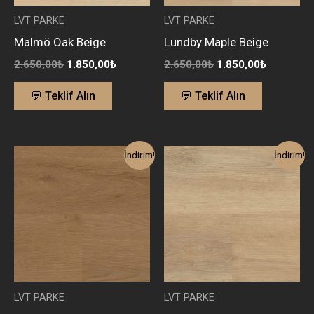
LVT PARKE
LVT PARKE
Malmö Oak Beige
Lundby Maple Beige
2.650,00
₺
1.850,00
₺
2.650,00
₺
1.850,00
₺
💬 Teklif Alın
💬 Teklif Alın
Orijinal
Şu
Orijinal
Şu
İndirim!
İndirim!
fiyat:
andaki
fiyat:
andaki
2.650,00₺.
fiyat:
2.650,00₺.
fiyat:
1.850,00₺.
1.850,00₺
LVT PARKE
LVT PARKE