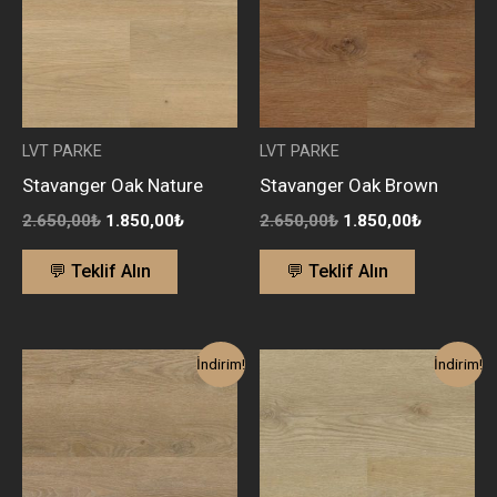
LVT PARKE
LVT PARKE
Stavanger Oak Nature
Stavanger Oak Brown
2.650,00
₺
1.850,00
₺
2.650,00
₺
1.850,00
₺
💬 Teklif Alın
💬 Teklif Alın
Orijinal
Şu
Orijinal
Şu
İndirim!
İndirim!
fiyat:
andaki
fiyat:
andaki
2.650,00₺.
fiyat:
2.650,00₺.
fiyat:
1.850,00₺.
1.850,00₺