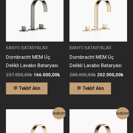
166.000,00₺.
202.
BANYO BATARYALAR
BANYO BATARYALAR
Dornbracht MEM Üç
Dornbracht MEM Üç
Delikli Lavabo Bataryası
Delikli Lavabo Bataryası
237.000,00
₺
166.000,00
₺
288.000,00
₺
202.000,00
₺
💬 Teklif Alın
💬 Teklif Alın
Orijinal
Şu
Orijinal
Şu
İndirim!
İndirim!
fiyat:
andaki
fiyat:
anda
288.000,00₺.
fiyat:
211.000,00₺.
fiyat
202.000,00₺.
148.