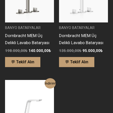
BANYO BATARYALAR
BANYO BATARYALAR
Dornbracht MEM Üç
Dornbracht MEM Üç
Delikli Lavabo Bataryası
Delikli Lavabo Bataryası
198.000,00
₺
140.000,00
₺
135.000,00
₺
95.000,00
₺
💬 Teklif Alın
💬 Teklif Alın
Orijinal
Şu
İndirim!
fiyat:
andaki
129.000,00₺.
fiyat:
91.000,00₺.