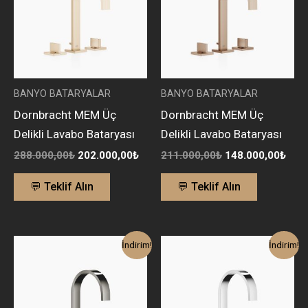
BANYO BATARYALAR
BANYO BATARYALAR
Dornbracht MEM Üç
Dornbracht MEM Üç
Delikli Lavabo Bataryası
Delikli Lavabo Bataryası
288.000,00
₺
202.000,00
₺
211.000,00
₺
148.000,00
₺
💬 Teklif Alın
💬 Teklif Alın
Orijinal
Şu
Orijinal
Şu
İndirim!
İndirim!
fiyat:
andaki
fiyat:
andak
198.000,00₺.
fiyat:
135.000,00₺.
fiyat:
140.000,00₺.
95.00