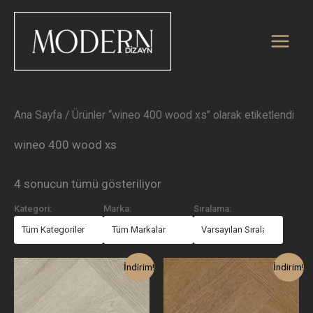
En
İçeriğe
yeniye
atla
göre
sıralandı
Ana Sayfa
/ Ürünler “wineo 400 wood xs” olarak etiketlendi
wineo 400 wood xs
4 sonucun tümü gösteriliyor
Kategori:
Marka:
Sıralama:
Orijinal
Şu
Orijinal
Şu
İndirim!
İndirim!
fiyat:
andaki
fiyat:
andaki
2.500,00₺.
fiyat:
2.500,00₺.
fiyat:
1.750,00₺.
1.750,00₺