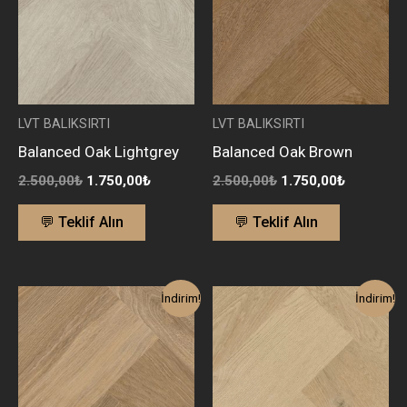
LVT BALIKSIRTI
LVT BALIKSIRTI
Balanced Oak Lightgrey
Balanced Oak Brown
2.500,00
₺
1.750,00
₺
2.500,00
₺
1.750,00
₺
💬 Teklif Alın
💬 Teklif Alın
Orijinal
Şu
Orijinal
Şu
İndirim!
İndirim!
fiyat:
andaki
fiyat:
andaki
2.500,00₺.
fiyat:
2.500,00₺.
fiyat:
1.750,00₺.
1.750,00₺