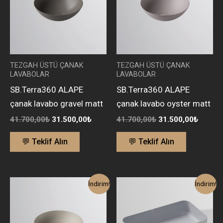
TEZGAH ÜSTÜ ÇANAK
TEZGAH ÜSTÜ ÇANAK
LAVABOLAR
LAVABOLAR
SB.Terra360 ALAPE
SB.Terra360 ALAPE
çanak lavabo gravel matt
çanak lavabo oyster matt
41.700,00
₺
31.500,00
₺
41.700,00
₺
31.500,00
₺
💬 Teklif Alın
💬 Teklif Alın
Orijinal
Şu
Orijinal
Şu
İndirim!
İndirim!
fiyat:
andaki
fiyat:
andaki
41.700,00₺.
fiyat:
86.500,00₺.
fiyat:
31.500,00₺.
65.000