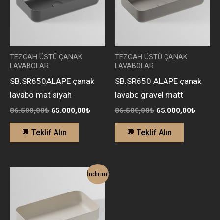
TEZGAH ÜSTÜ ÇANAK
TEZGAH ÜSTÜ ÇANAK
LAVABOLAR
LAVABOLAR
SB.SR650ALAPE çanak
SB.SR650 ALAPE çanak
lavabo mat siyah
lavabo gravel matt
86.500,00
₺
65.000,00
₺
86.500,00
₺
65.000,00
₺
💬 Teklif Alın
💬 Teklif Alın
Orijinal
Şu
İndirim!
fiyat:
andaki
86.500,00₺.
fiyat:
65.000,00₺.