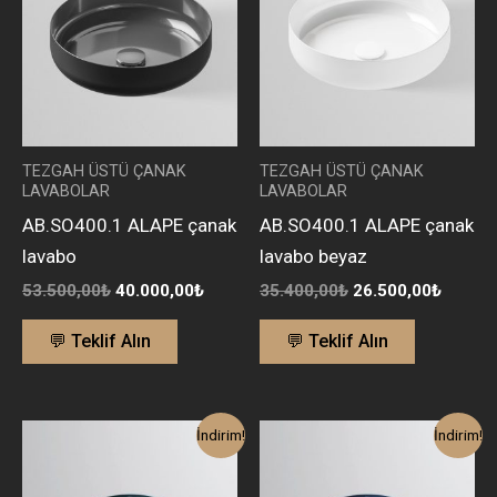
40.000,00₺.
26.500
TEZGAH ÜSTÜ ÇANAK
TEZGAH ÜSTÜ ÇANAK
LAVABOLAR
LAVABOLAR
AB.SO400.1 ALAPE çanak
AB.SO400.1 ALAPE çanak
lavabo
lavabo beyaz
53.500,00
₺
40.000,00
₺
35.400,00
₺
26.500,00
₺
💬 Teklif Alın
💬 Teklif Alın
Orijinal
Şu
Orijinal
Şu
İndirim!
İndirim!
fiyat:
andaki
fiyat:
andaki
47.500,00₺.
fiyat:
47.500,00₺.
fiyat:
36.000,00₺.
36.000