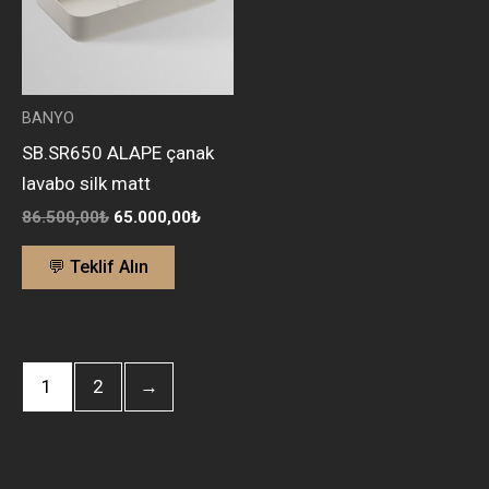
BANYO
SB.SR650 ALAPE çanak
lavabo silk matt
86.500,00
₺
65.000,00
₺
💬 Teklif Alın
1
2
→