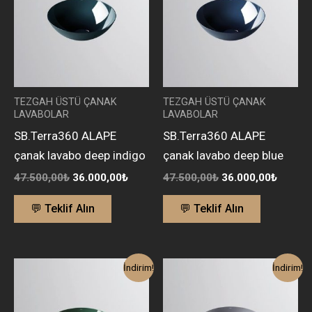
TEZGAH ÜSTÜ ÇANAK
TEZGAH ÜSTÜ ÇANAK
LAVABOLAR
LAVABOLAR
SB.Terra360 ALAPE
SB.Terra360 ALAPE
çanak lavabo deep indigo
çanak lavabo deep blue
47.500,00
₺
36.000,00
₺
47.500,00
₺
36.000,00
₺
💬 Teklif Alın
💬 Teklif Alın
Orijinal
Şu
Orijinal
Şu
İndirim!
İndirim!
fiyat:
andaki
fiyat:
andaki
47.500,00₺.
fiyat:
41.700,00₺.
fiyat:
36.000,00₺.
31.500