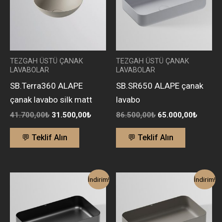
TEZGAH ÜSTÜ ÇANAK
TEZGAH ÜSTÜ ÇANAK
LAVABOLAR
LAVABOLAR
SB.Terra360 ALAPE
SB.SR650 ALAPE çanak
çanak lavabo silk matt
lavabo
41.700,00
₺
31.500,00
₺
86.500,00
₺
65.000,00
₺
💬 Teklif Alın
💬 Teklif Alın
Orijinal
Şu
Orijinal
Şu
İndirim!
İndirim!
fiyat:
andaki
fiyat:
andaki
86.500,00₺.
fiyat:
86.500,00₺.
fiyat:
65.000,00₺.
65.000