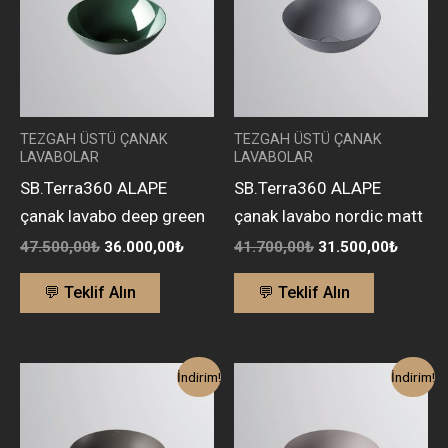
TEZGAH ÜSTÜ ÇANAK
TEZGAH ÜSTÜ ÇANAK
LAVABOLAR
LAVABOLAR
SB.Terra360 ALAPE
SB.Terra360 ALAPE
çanak lavabo deep green
çanak lavabo nordic matt
47.500,00
₺
36.000,00
₺
41.700,00
₺
31.500,00
₺
💬 Teklif Alın
💬 Teklif Alın
Orijinal
Şu
Orijinal
Şu
İndirim!
İndirim!
fiyat:
andaki
fiyat:
andaki
41.700,00₺.
fiyat:
41.700,00₺.
fiyat:
31.500,00₺.
31.500