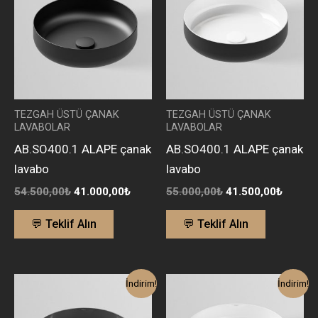
41.000,00₺.
41.500
TEZGAH ÜSTÜ ÇANAK
TEZGAH ÜSTÜ ÇANAK
LAVABOLAR
LAVABOLAR
AB.SO400.1 ALAPE çanak
AB.SO400.1 ALAPE çanak
lavabo
lavabo
54.500,00
₺
41.000,00
₺
55.000,00
₺
41.500,00
₺
💬 Teklif Alın
💬 Teklif Alın
Orijinal
Şu
Orijinal
Şu
İndirim!
İndirim!
fiyat:
andaki
fiyat:
andaki
53.500,00₺.
fiyat:
35.400,00₺.
fiyat: