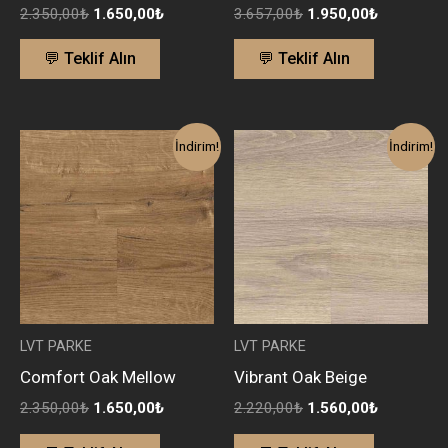
2.350,00
₺
1.650,00
₺
3.657,00
₺
1.950,00
₺
💬 Teklif Alın
💬 Teklif Alın
Orijinal
Şu
Orijinal
Şu
İndirim!
İndirim!
fiyat:
andaki
fiyat:
andaki
2.350,00₺.
fiyat:
2.220,00₺.
fiyat:
1.650,00₺.
1.560,00₺
LVT PARKE
LVT PARKE
Comfort Oak Mellow
Vibrant Oak Beige
2.350,00
₺
1.650,00
₺
2.220,00
₺
1.560,00
₺