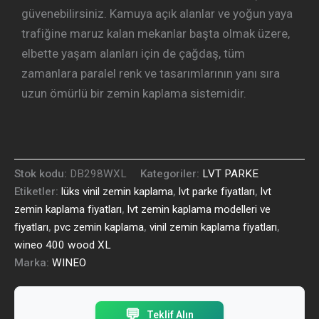
güvenebilirsiniz. Kamuya açık alanlar ve yoğun yaya
trafiğine maruz kalan mekanlar başta olmak üzere,
elbette yaşam alanları için de çağdaş, tüm
zamanlara paralel renk ve tasarımlarının yanı sıra
uzun ömürlü bir zemin kaplama sistemidir.
Stok kodu:
DB298WXL
Kategoriler:
LVT PARKE
Etiketler:
lüks vinil zemin kaplama
,
lvt parke fiyatları
,
lvt
zemin kaplama fiyatları
,
lvt zemin kaplama modelleri ve
fiyatları
,
pvc zemin kaplama
,
vinil zemin kaplama fiyatları
,
wineo 400 wood XL
Marka:
WINEO
💬
Teklif Alın