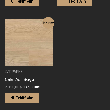
💬 Teklif Alın
💬 Teklif Alın
Orijinal
Şu
İndirim!
fiyat:
andaki
2.350,00₺.
fiyat:
1.650,00₺.
LVT PARKE
Calm Ash Beige
2.350,00
₺
1.650,00
₺
💬 Teklif Alın