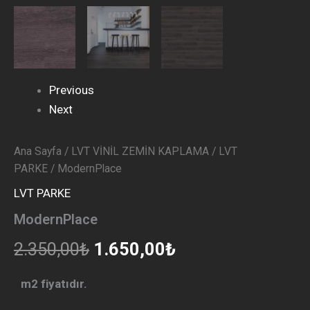
Previous
Next
Ana Sayfa
/
LVT VİNİL ZEMİN KAPLAMA
/
LVT
PARKE
/ ModernPlace
LVT PARKE
ModernPlace
2.350,00
₺
1.650,00
₺
m2 fiyatıdır.