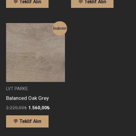
💬 Teklif Alın
💬 Teklif Alın
Orijinal
Şu
İndirim!
fiyat:
andaki
2.220,00₺.
fiyat:
1.560,00₺.
LVT PARKE
Balanced Oak Grey
2.220,00
₺
1.560,00
₺
💬 Teklif Alın