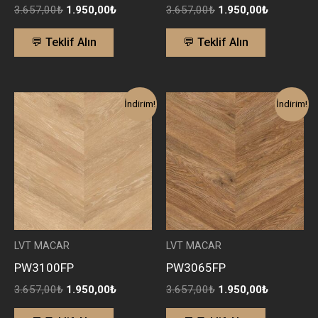
3.657,00
₺
1.950,00
₺
3.657,00
₺
1.950,00
₺
💬 Teklif Alın
💬 Teklif Alın
Orijinal
Şu
Orijinal
Şu
İndirim!
İndirim!
fiyat:
andaki
fiyat:
andaki
3.657,00₺.
fiyat:
3.657,00₺.
fiyat:
1.950,00₺.
1.950,00₺
LVT MACAR
LVT MACAR
PW3100FP
PW3065FP
3.657,00
₺
1.950,00
₺
3.657,00
₺
1.950,00
₺