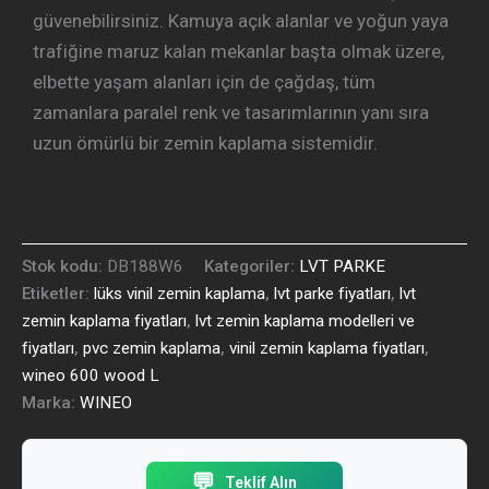
güvenebilirsiniz. Kamuya açık alanlar ve yoğun yaya
trafiğine maruz kalan mekanlar başta olmak üzere,
elbette yaşam alanları için de çağdaş, tüm
zamanlara paralel renk ve tasarımlarının yanı sıra
uzun ömürlü bir zemin kaplama sistemidir.
Stok kodu:
DB188W6
Kategoriler:
LVT PARKE
Etiketler:
lüks vinil zemin kaplama
,
lvt parke fiyatları
,
lvt
zemin kaplama fiyatları
,
lvt zemin kaplama modelleri ve
fiyatları
,
pvc zemin kaplama
,
vinil zemin kaplama fiyatları
,
wineo 600 wood L
Marka:
WINEO
💬
Teklif Alın