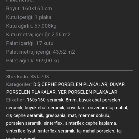
Boyut:
160×160 cm
Kutu içeriği: 1
plaka
Kutu ağırlık: 57
,008kg
Kutu metraj içeriği: 2
,56 m2
Palet içeriği: 17
kutu
Palet metraj içeriği: 43
,52 m2
Palet ağırlık: 969
,00 kg
Stok kodu:
88TJ708
Kategoriler:
DIŞ CEPHE PORSELEN PLAKALAR
,
DUVAR
PORSELEN PLAKALAR
,
YER PORSELEN PLAKALAR
Etiketler:
160x160 seramik
,
8mm
,
büyük ebat porselen
seramik
,
büyük ebat seramik
,
coverlam
,
coverlam taj mahal
,
dış cephe seramik
,
grespania
,
mat
,
mermer dokulu
,
porselen seramik
,
sinterflex
,
sinterflex cephe kaplama
,
sinterflex fiyat
,
sinterflex seramik
,
taj mahal porselen
,
taj
mahal seramik