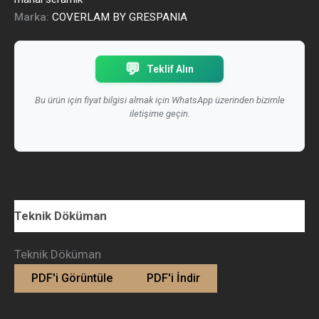
Marka:
COVERLAM BY GRESPANIA
💬
Teklif Alın
Bu ürün için fiyat bilgisi almak için WhatsApp üzerinden bizimle
iletişime geçin.
Teknik Döküman
Teknik Döküman
PDF'i Görüntüle
PDF'i İndir