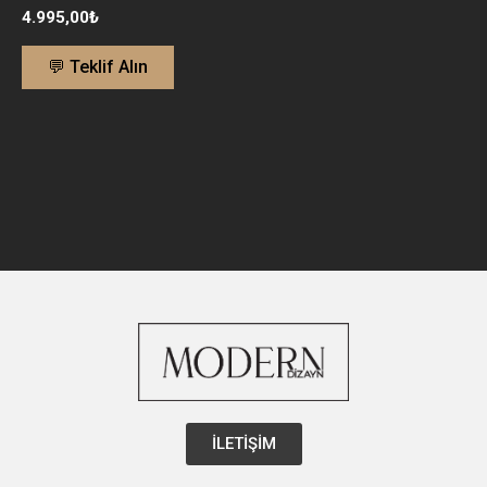
4.995,00
₺
💬 Teklif Alın
İLETİŞİM