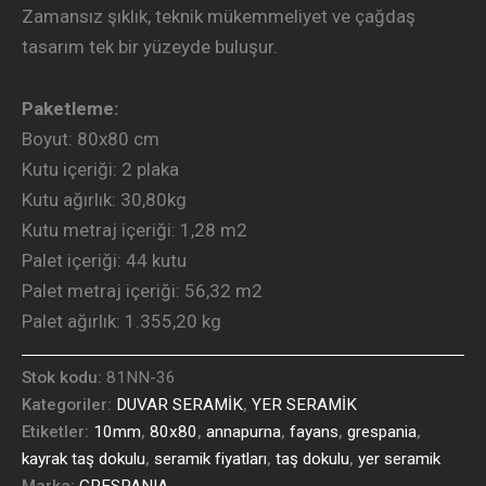
Zamansız şıklık, teknik mükemmeliyet ve çağdaş
tasarım tek bir yüzeyde buluşur.
Paketleme:
Boyut: 80
x80 cm
Kutu içeriği: 2
plaka
Kutu ağırlık: 30
,80kg
Kutu metraj içeriği: 1
,28 m2
Palet içeriği: 44
kutu
Palet metraj içeriği:
56,32 m2
Palet ağırlık: 1.355
,20 kg
Stok kodu:
81NN-36
Kategoriler:
DUVAR SERAMİK
,
YER SERAMİK
Etiketler:
10mm
,
80x80
,
annapurna
,
fayans
,
grespania
,
kayrak taş dokulu
,
seramik fiyatları
,
taş dokulu
,
yer seramik