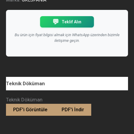
Marka:
GRESPANIA
💬
Teklif Alın
Bu ürün için fiyat bilgisi almak için WhatsApp üzerinden bizimle
iletişime geçin.
Teknik Döküman
Teknik Döküman
PDF'i Görüntüle
PDF'i İndir