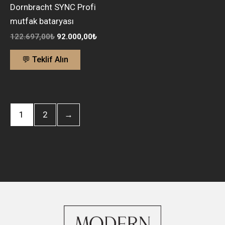
Dornbracht SYNC Profi
mutfak bataryası
122.697,00
₺
92.000,00
₺
💬 Teklif Alın
1
2
→