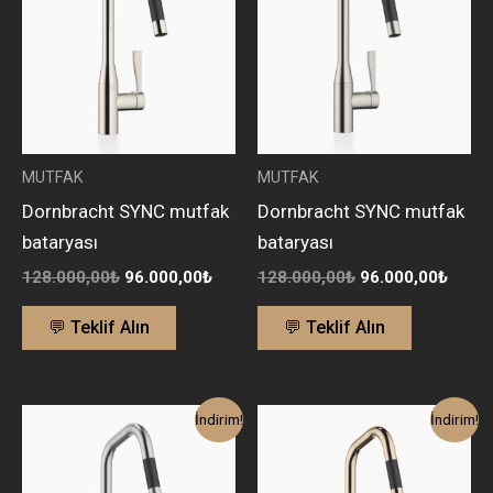
96.000,00₺.
96.00
MUTFAK
MUTFAK
Dornbracht SYNC mutfak
Dornbracht SYNC mutfak
bataryası
bataryası
128.000,00
₺
96.000,00
₺
128.000,00
₺
96.000,00
₺
💬 Teklif Alın
💬 Teklif Alın
Orijinal
Şu
Orijinal
Şu
İndirim!
İndirim!
fiyat:
andaki
fiyat:
anda
104.300,00₺.
fiyat:
176.500,00₺.
fiyat
78.500,00₺.
132.