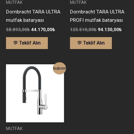
MUTFAK
MUTFAK
Dornbracht TARA ULTRA
Dornbracht TARA ULTRA
mutfak bataryası
PROFI mutfak bataryası
58.893,00
₺
44.170,00
₺
125.510,00
₺
94.130,00
₺
💬 Teklif Alın
💬 Teklif Alın
Orijinal
Şu
İndirim!
fiyat:
andaki
122.697,00₺.
fiyat:
92.000,00₺.
MUTFAK