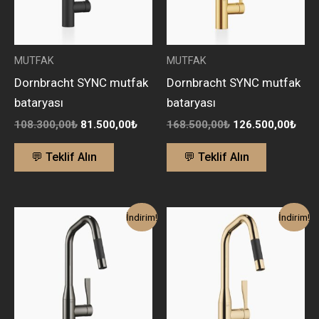
MUTFAK
MUTFAK
Dornbracht SYNC mutfak
Dornbracht SYNC mutfak
bataryası
bataryası
108.300,00
₺
81.500,00
₺
168.500,00
₺
126.500,00
₺
💬 Teklif Alın
💬 Teklif Alın
Orijinal
Şu
Orijinal
Şu
İndirim!
İndirim!
fiyat:
andaki
fiyat:
anda
120.300,00₺.
fiyat:
168.500,00₺.
fiyat
91.000,00₺.
126.