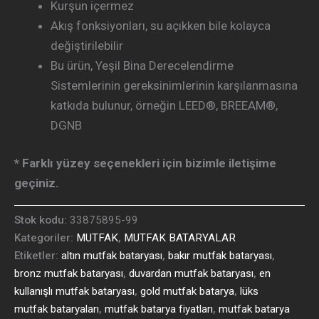
Kurşun içermez
Akış fonksiyonları, su açıkken bile kolayca
değiştirilebilir
Bu ürün, Yeşil Bina Derecelendirme
Sistemlerinin gereksinimlerinin karşılanmasına
katkıda bulunur, örneğin LEED®, BREEAM®,
DGNB
* Farklı yüzey seçenekleri için bizimle iletişime
geçiniz.
Stok kodu:
33875895-99
Kategoriler:
MUTFAK
,
MUTFAK BATARYALAR
Etiketler:
altın mutfak bataryası
,
bakır mutfak bataryası
,
bronz mutfak bataryası
,
duvardan mutfak bataryası
,
en
kullanışlı mutfak bataryası
,
gold mutfak batarya
,
lüks
mutfak bataryaları
,
mutfak batarya fiyatları
,
mutfak batarya