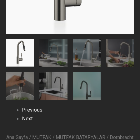
Previous
Next
Ana Sayfa
/
MUTFAK
/
MUTFAK BATARYALAR
/ Dornbracht