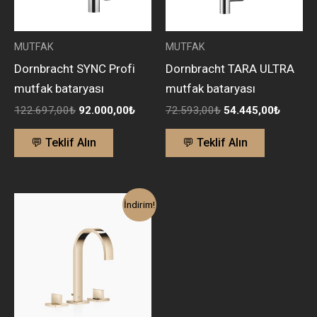
MUTFAK
MUTFAK
Dornbracht SYNC Profi
Dornbracht TARA ULTRA
mutfak bataryası
mutfak bataryası
122.697,00
₺
92.000,00
₺
72.593,00
₺
54.445,00
₺
💬 Teklif Alın
💬 Teklif Alın
Orijinal
Şu
İndirim!
fiyat:
andaki
288.000,00₺.
fiyat:
202.000,00₺.