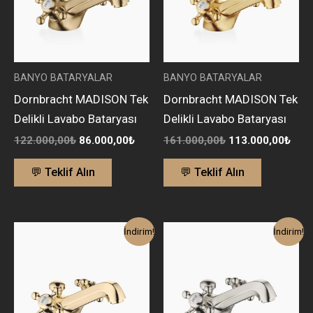
BANYO BATARYALAR
BANYO BATARYALAR
Dornbracht MADISON Tek
Dornbracht MADISON Tek
Delikli Lavabo Bataryası
Delikli Lavabo Bataryası
122.000,00
₺
86.000,00
₺
161.000,00
₺
113.000,00
₺
💬 Teklif Alın
💬 Teklif Alın
Orijinal
Şu
Orijinal
Şu
İndirim!
İndirim!
fiyat:
andaki
fiyat:
andak
161.000,00₺.
fiyat:
122.000,00₺.
fiyat:
113.000,00₺.
86.00