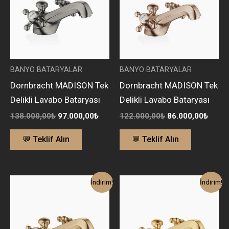
BANYO BATARYALAR
BANYO BATARYALAR
Dornbracht MADISON Tek
Dornbracht MADISON Tek
Delikli Lavabo Bataryası
Delikli Lavabo Bataryası
138.000,00
₺
97.000,00
₺
122.000,00
₺
86.000,00
₺
💬 Teklif Alın
💬 Teklif Alın
Orijinal
Şu
Orijinal
Şu
İndirim!
İndirim!
fiyat:
andaki
fiyat:
anda
122.000,00₺.
fiyat:
161.000,00₺.
fiyat
86.000,00₺.
113.