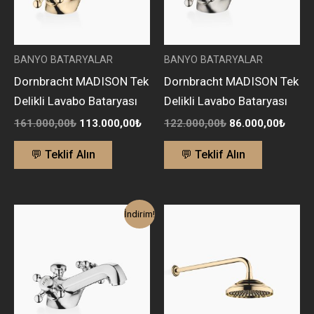
BANYO BATARYALAR
BANYO BATARYALAR
Dornbracht MADISON Tek
Dornbracht MADISON Tek
Delikli Lavabo Bataryası
Delikli Lavabo Bataryası
161.000,00
₺
113.000,00
₺
122.000,00
₺
86.000,00
₺
💬 Teklif Alın
💬 Teklif Alın
Orijinal
Şu
İndirim!
fiyat:
andaki
76.000,00₺.
fiyat:
54.000,00₺.