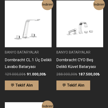
Orijinal
Şu
Orijinal
Şu
İndirim!
İndirim!
fiyat:
andaki
fiyat:
anda
129.000,00₺.
fiyat:
288.000,00₺.
fiyat:
91.000,00₺.
187.
BANYO BATARYALAR
BANYO BATARYALAR
Dornbracht CL.1 Üç Delikli
Dornbracht CYO Beş
Lavabo Bataryası
Delikli Küvet Bataryası
129.000,00
₺
91.000,00
₺
288.000,00
₺
187.500,00
₺
💬 Teklif Alın
💬 Teklif Alın
Orijinal
Şu
İndirim!