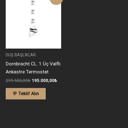
fiyat:
andaki
299.500,00₺.
fiyat:
195.000,00₺.
DUŞ BAŞLIKLAR
Dornbracht CL. 1 Üç Valflı
Ankastre Termostat
299.500,00
₺
195.000,00
₺
💬 Teklif Alın