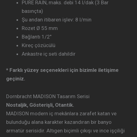
PURE RAIN, maks. debi 14 l/dak (3 Bar
basınçta)
Şu andan itibaren işlev: 8 l/min
Rozet Ø 55 mm
Bağlantı 1/2″
Kireç çözücülü
Ankastre iç seti dahildir
* Farklı yüzey seçenekleri için bizimle iletişime
geçiniz.
Dornbracht MADISON Tasarım Serisi
Nostaljik, Gösterişli, Otantik.
MADISON modern iç mekânlara zarafet katan ve
bulunduğu alana karakter kazandıran bir banyo
armatür serisidir. Altıgen biçimli çıkışı ve ince işçiliği