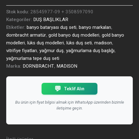
Stok kodu:
28545977-09 + 3508597090
Kategoriler:
DUŞ BAŞLIKLAR
Etiketler:
banyo bataryası duş seti
,
banyo markaları
,
dornbracht armatür
,
gold banyo duş modelleri
,
gold banyo
modelleri
,
lüks duş modelleri
,
lüks duş seti
,
madison
,
vitrifiye fiyatları
,
yağmur duş
,
yağmurlama duş başlığı
,
yağmurlama tepe duş seti
Marka:
DORNBRACHT
,
MADISON
💬
Teklif Alın
Bu ürün için fiyat bilgisi almak için WhatsApp üzerinden bizimle
iletişime geçin.