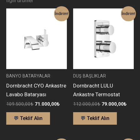
İlgili ürünler
Orijinal
Şu
Orijinal
Şu
İndirim!
İndirim!
fiyat:
andaki
fiyat:
andak
109.500,00₺.
fiyat:
112.000,00₺.
fiyat:
71.000,00₺.
79.00
BANYO BATARYALAR
DUŞ BAŞLIKLAR
Dornbracht CYO Ankastre
Dornbracht LULU
Lavabo Bataryası
Ankastre Termostat
109.500,00
₺
71.000,00
₺
112.000,00
₺
79.000,00
₺
💬 Teklif Alın
💬 Teklif Alın