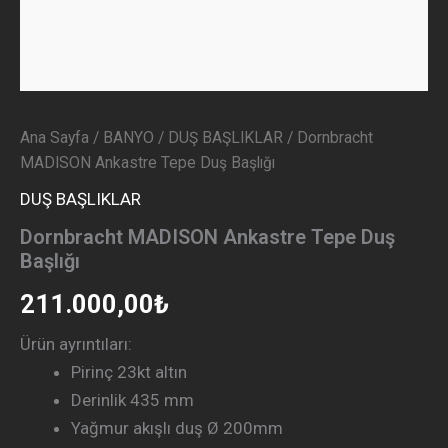
Ana Sayfa
/
BANYO
/
DUŞ BAŞLIKLAR
/ Dornbracht
MADISON Ankastre Tepe Duş Başlığı
DUŞ BAŞLIKLAR
Dornbracht MADISON Ankastre Tepe Duş
Başlığı
211.000,00
₺
Ürün ayrıntıları:
Pirinç 23kt altın
Derinlik 435 mm
Yağmur akışlı duş Ø 200mm