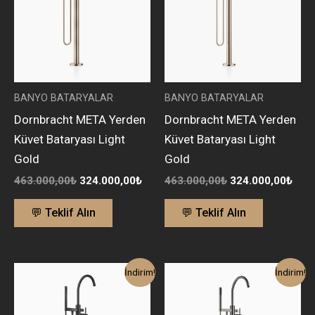
BANYO BATARYALAR
BANYO BATARYALAR
Dornbracht META Yerden
Dornbracht META Yerden
Küvet Bataryası Light
Küvet Bataryası Light
Gold
Gold
463.000,00
₺
324.000,00
₺
463.000,00
₺
324.000,00
₺
💬 Teklif Alın
💬 Teklif Alın
Orijinal
Şu
Orijinal
Şu
İndirim!
İndirim!
fiyat:
andaki
fiyat:
anda
423.000,00₺.
fiyat:
462.500,00₺.
fiyat
296.000,00₺.
324.