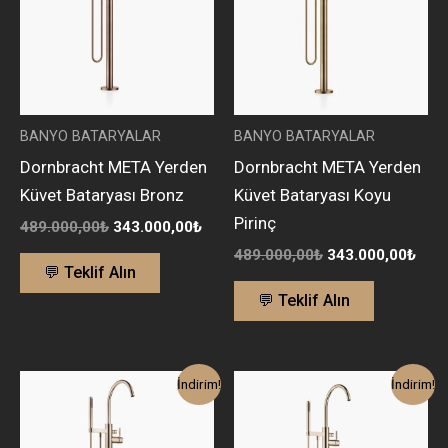
BANYO BATARYALAR
BANYO BATARYALAR
Dornbracht META Yerden
Dornbracht META Yerden
Küvet Bataryası Bronz
Küvet Bataryası Koyu
Pirinç
489.000,00
₺
343.000,00
₺
489.000,00
₺
343.000,00
₺
💬 Teklif Alın
💬 Teklif Alın
Orijinal
Şu
Orijinal
Şu
İndirim!
İndirim!
fiyat:
andaki
fiyat:
anda
463.000,00₺.
fiyat:
463.000,00₺.
fiyat
324.000,00₺.
324.