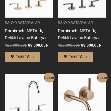
BANYO BATARYALAR
BANYO BATARYALAR
Dornbracht META Üç
Dornbracht META Üç
Delikli Lavabo Bataryası
Delikli Lavabo Bataryası
125.800,00
₺
88.000,00
₺
125.800,00
₺
88.000,00
₺
💬 Teklif Alın
💬 Teklif Alın
Orijinal
Şu
Orijinal
Şu
İndirim!
İndirim!
fiyat:
andaki
fiyat:
andaki
86.250,00₺.
fiyat:
90.350,00₺.
fiyat:
60.400,00₺.
63.200