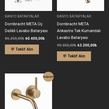
BANYO BATARYALAR
BANYO BATARYALAR
Dornbracht META Üç
Dornbracht META
Delikli Lavabo Bataryası
Ankastre Tek Kumandalı
Lavabo Bataryası
86.250,00
₺
60.400,00
₺
90.350,00
₺
63.200,00
₺
💬 Teklif Alın
💬 Teklif Alın
Orijinal
Şu
İndirim!
fiyat:
andaki
90.350,00₺.
fiyat:
63.200,00₺.