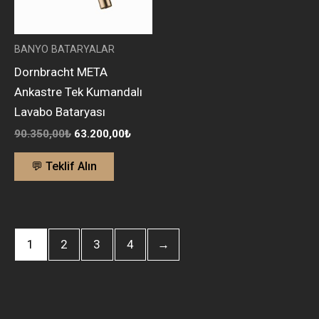
BANYO BATARYALAR
Dornbracht META
Ankastre Tek Kumandalı
Lavabo Bataryası
90.350,00
₺
63.200,00
₺
💬 Teklif Alın
1
2
3
4
→