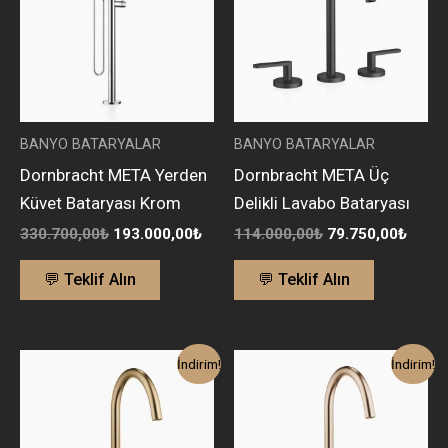
BANYO BATARYALAR
BANYO BATARYALAR
Dornbracht META Yerden
Dornbracht META Üç
Küvet Bataryası Krom
Delikli Lavabo Bataryası
330.700,00
₺
193.000,00
₺
114.000,00
₺
79.750,00
₺
💬 Teklif Alın
💬 Teklif Alın
Orijinal
Şu
Orijinal
Şu
İndirim!
İndirim!
fiyat:
andaki
fiyat:
andak
133.700,00₺.
fiyat:
125.800,00₺.
fiyat:
93.600,00₺.
88.00