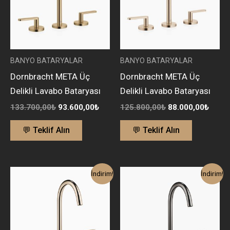
BANYO BATARYALAR
BANYO BATARYALAR
Dornbracht META Üç
Dornbracht META Üç
Delikli Lavabo Bataryası
Delikli Lavabo Bataryası
133.700,00
₺
93.600,00
₺
125.800,00
₺
88.000,00
₺
💬 Teklif Alın
💬 Teklif Alın
Orijinal
Şu
Orijinal
Şu
İndirim!
İndirim!
fiyat:
andaki
fiyat:
andak
125.800,00₺.
fiyat:
125.800,00₺.
fiyat:
88.000,00₺.
88.00