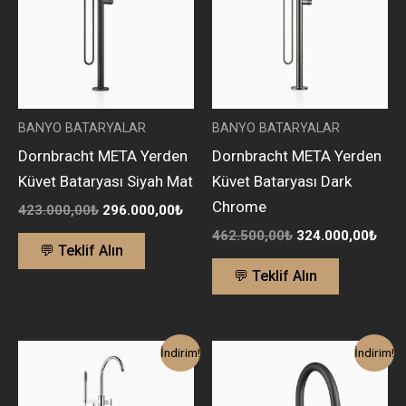
BANYO BATARYALAR
BANYO BATARYALAR
Dornbracht META Yerden
Dornbracht META Yerden
Küvet Bataryası Siyah Mat
Küvet Bataryası Dark
Chrome
423.000,00
₺
296.000,00
₺
462.500,00
₺
324.000,00
₺
💬 Teklif Alın
💬 Teklif Alın
Orijinal
Şu
Orijinal
Şu
İndirim!
İndirim!
fiyat:
andaki
fiyat:
andak
330.700,00₺.
fiyat:
114.000,00₺.
fiyat:
193.000,00₺.
79.75