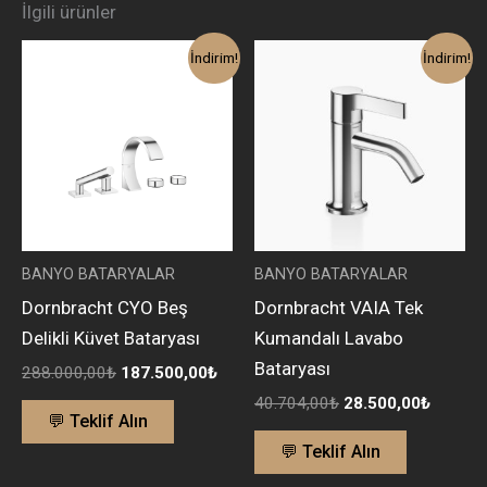
İlgili ürünler
Orijinal
Şu
Orijinal
Şu
İndirim!
İndirim!
fiyat:
andaki
fiyat:
andaki
288.000,00₺.
fiyat:
40.704,00₺.
fiyat:
187.500,00₺.
28.500
BANYO BATARYALAR
BANYO BATARYALAR
Dornbracht CYO Beş
Dornbracht VAIA Tek
Delikli Küvet Bataryası
Kumandalı Lavabo
Bataryası
288.000,00
₺
187.500,00
₺
40.704,00
₺
28.500,00
₺
💬 Teklif Alın
💬 Teklif Alın