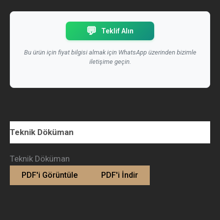
💬
Teklif Alın
Bu ürün için fiyat bilgisi almak için WhatsApp üzerinden bizimle
iletişime geçin.
Teknik Döküman
Teknik Döküman
PDF'i Görüntüle
PDF'i İndir