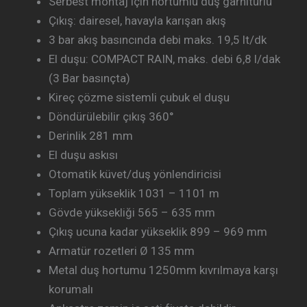
Serbest montaj için hortumlu duş garnitürlü
Çıkış: dairesel, havayla karışan akış
3 bar akış basıncında debi maks. 19,5 lt/dk
El duşu: COMPACT RAIN, maks. debi 6,8 l/dak
(3 Bar basınçta)
Kireç çözme sistemli çubuk el duşu
Döndürülebilir çıkış 360°
Derinlik 281 mm
El duşu askısı
Otomatik küvet/duş yönlendiricisi
Toplam yükseklik 1031 – 1101 m
Gövde yüksekliği 565 – 635 mm
Çıkış ucuna kadar yükseklik 899 – 969 mm
Armatür rozetleri Ø 135 mm
Metal duş hortumu 1250mm kıvrılmaya karşı
korumalı