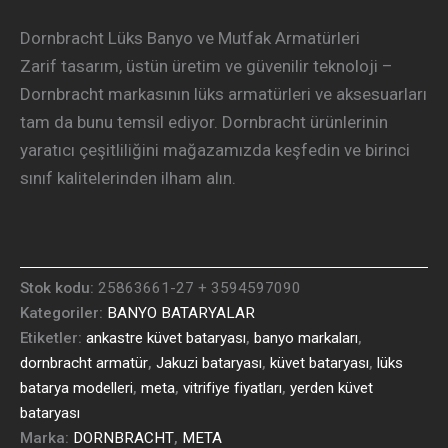
Dornbracht Lüks Banyo ve Mutfak Armatürleri
Zarif tasarım, üstün üretim ve güvenilir teknoloji –
Dornbracht markasının lüks armatürleri ve aksesuarları
tam da bunu temsil ediyor. Dornbracht ürünlerinin
yaratıcı çeşitliliğini mağazamızda keşfedin ve birinci
sınıf kalitelerinden ilham alın.
Stok kodu:
25863661-27 + 3594597090
Kategoriler:
BANYO BATARYALAR
Etiketler:
ankastre küvet bataryası
,
banyo markaları
,
dornbracht armatür
,
Jakuzi bataryası
,
küvet bataryası
,
lüks
batarya modelleri
,
meta
,
vitrifiye fiyatları
,
yerden küvet
bataryası
Marka:
DORNBRACHT
,
META