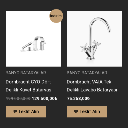
Orijinal
Şu
İndirim!
fiyat:
andaki
199.000,00₺.
fiyat:
129.500,00₺.
BANYO BATARYALAR
BANYO BATARYALAR
Dornbracht CYO Dört
Dornbracht VAIA Tek
Delikli Küvet Bataryası
Delikli Lavabo Bataryası
199.000,00
₺
129.500,00
₺
75.258,00
₺
💬 Teklif Alın
💬 Teklif Alın