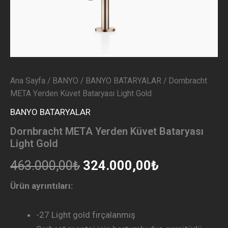
Ana Sayfa
/
BANYO
/
BANYO BATARYALAR
/ Dornbracht
META Yerden Küvet Bataryası Light Gold
BANYO BATARYALAR
Dornbracht META Yerden Küvet Bataryası
Light Gold
463.000,00
₺
324.000,00
₺
Ürün ayrıntıları:
-27 Light gold fırçalanmış