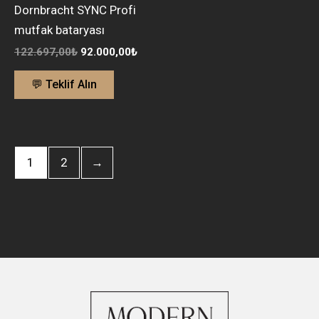
Dornbracht SYNC Profi
mutfak bataryası
122.697,00
₺
92.000,00
₺
💬 Teklif Alın
1
2
→