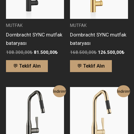
MUTFAK
MUTFAK
Dornbracht SYNC mutfak
Dornbracht SYNC mutfak
bataryası
bataryası
108.300,00
₺
81.500,00
₺
168.500,00
₺
126.500,00
₺
💬 Teklif Alın
💬 Teklif Alın
Orijinal
Şu
Orijinal
Şu
İndirim!
İndirim!
fiyat:
andaki
fiyat:
anda
120.300,00₺.
fiyat:
168.500,00₺.
fiyat
91.000,00₺.
126.