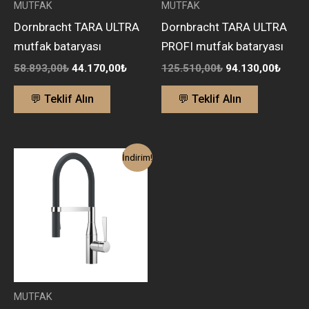
MUTFAK
MUTFAK
Dornbracht TARA ULTRA
Dornbracht TARA ULTRA
mutfak bataryası
PROFI mutfak bataryası
58.893,00
₺
44.170,00
₺
125.510,00
₺
94.130,00
₺
💬 Teklif Alın
💬 Teklif Alın
Orijinal
Şu
İndirim!
fiyat:
andaki
122.697,00₺.
fiyat:
92.000,00₺.
MUTFAK