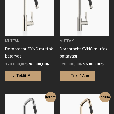
96.000,00₺.
96.00
MUTFAK
MUTFAK
Dornbracht SYNC mutfak
Dornbracht SYNC mutfak
bataryası
bataryası
128.000,00
₺
96.000,00
₺
128.000,00
₺
96.000,00
₺
💬 Teklif Alın
💬 Teklif Alın
Orijinal
Şu
Orijinal
Şu
İndirim!
İndirim!
fiyat:
andaki
fiyat:
anda
104.300,00₺.
fiyat:
176.500,00₺.
fiyat
78.500,00₺.
132.