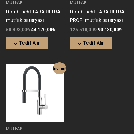
MUTFAK
MUTFAK
Dornbracht TARA ULTRA
Dornbracht TARA ULTRA
mutfak bataryası
PROFI mutfak bataryası
58.893,00
₺
44.170,00
₺
125.510,00
₺
94.130,00
₺
💬 Teklif Alın
💬 Teklif Alın
Orijinal
Şu
İndirim!
fiyat:
andaki
122.697,00₺.
fiyat:
92.000,00₺.
MUTFAK