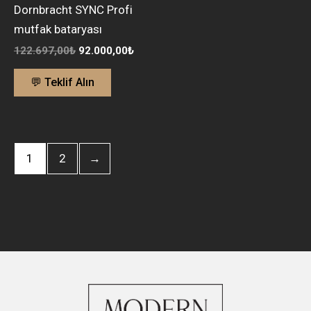
Dornbracht SYNC Profi
mutfak bataryası
122.697,00
₺
92.000,00
₺
💬 Teklif Alın
1
2
→