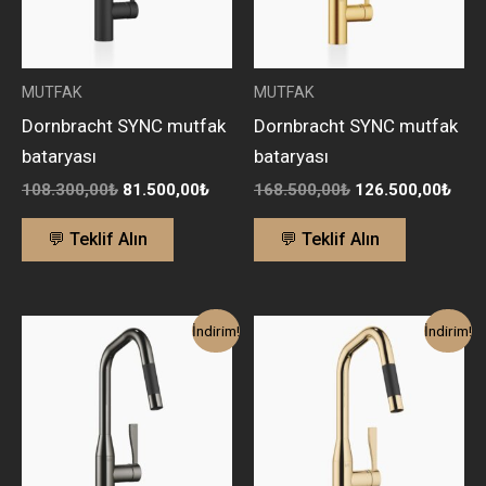
MUTFAK
MUTFAK
Dornbracht SYNC mutfak
Dornbracht SYNC mutfak
bataryası
bataryası
108.300,00
₺
81.500,00
₺
168.500,00
₺
126.500,00
₺
💬 Teklif Alın
💬 Teklif Alın
Orijinal
Şu
Orijinal
Şu
İndirim!
İndirim!
fiyat:
andaki
fiyat:
anda
120.300,00₺.
fiyat:
168.500,00₺.
fiyat
91.000,00₺.
126.