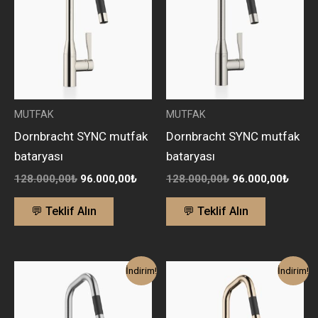
96.000,00₺.
96.00
MUTFAK
MUTFAK
Dornbracht SYNC mutfak
Dornbracht SYNC mutfak
bataryası
bataryası
128.000,00
₺
96.000,00
₺
128.000,00
₺
96.000,00
₺
💬 Teklif Alın
💬 Teklif Alın
Orijinal
Şu
Orijinal
Şu
İndirim!
İndirim!
fiyat:
andaki
fiyat:
anda
104.300,00₺.
fiyat:
176.500,00₺.
fiyat
78.500,00₺.
132.