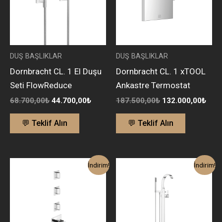
DUŞ BAŞLIKLAR
DUŞ BAŞLIKLAR
Dornbracht CL. 1 El Duşu
Dornbracht CL. 1 xTOOL
Seti FlowReduce
Ankastre Termostat
68.700,00
₺
44.700,00
₺
187.500,00
₺
132.000,00
₺
💬 Teklif Alın
💬 Teklif Alın
Orijinal
Şu
Orijinal
Şu
İndirim!
İndirim!
fiyat:
andaki
fiyat:
anda
299.500,00₺.
fiyat:
471.000,00₺.
fiyat
195.000,00₺.
306.