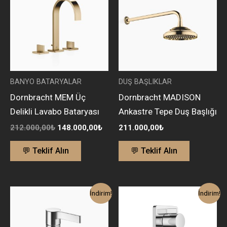
148.000,00₺.
BANYO BATARYALAR
DUŞ BAŞLIKLAR
Dornbracht MEM Üç
Dornbracht MADISON
Delikli Lavabo Bataryası
Ankastre Tepe Duş Başlığı
212.000,00
₺
148.000,00
₺
211.000,00
₺
💬 Teklif Alın
💬 Teklif Alın
Orijinal
Şu
Orijinal
Şu
İndirim!
İndirim!
fiyat:
andaki
fiyat:
andak
40.704,00₺.
fiyat:
112.000,00₺.
fiyat:
28.500,00₺.
79.00