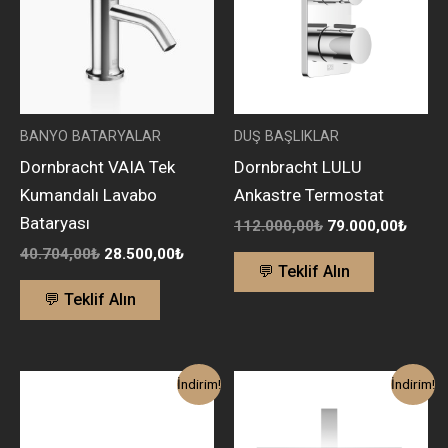
BANYO BATARYALAR
DUŞ BAŞLIKLAR
Dornbracht VAIA Tek
Dornbracht LULU
Kumandalı Lavabo
Ankastre Termostat
Bataryası
112.000,00
₺
79.000,00
₺
40.704,00
₺
28.500,00
₺
💬 Teklif Alın
💬 Teklif Alın
Orijinal
Şu
Orijinal
Şu
İndirim!
İndirim!
fiyat:
andaki
fiyat:
andak
125.000,00₺.
fiyat:
111.000,00₺.
fiyat:
88.000,00₺.
78.00