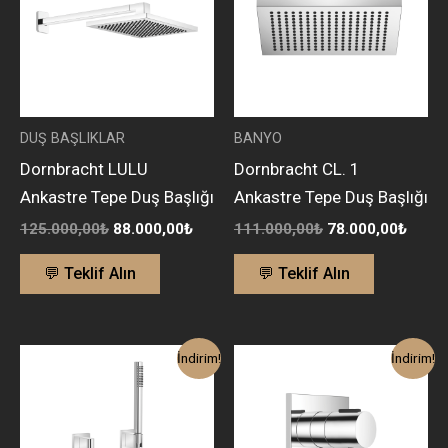
DUŞ BAŞLIKLAR
BANYO
Dornbracht LULU
Dornbracht CL. 1
Ankastre Tepe Duş Başlığı
Ankastre Tepe Duş Başlığı
125.000,00
₺
88.000,00
₺
111.000,00
₺
78.000,00
₺
💬 Teklif Alın
💬 Teklif Alın
Orijinal
Şu
Orijinal
Şu
İndirim!
İndirim!
fiyat:
andaki
fiyat:
anda
68.700,00₺.
fiyat:
187.500,00₺.
fiyat
44.700,00₺.
132.