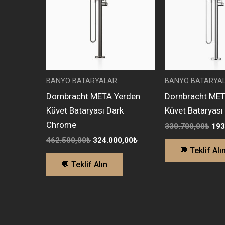
BANYO BATARYALAR
BANYO BATARYA
Dornbracht META Yerden
Dornbracht MET
Küvet Bataryası Dark
Küvet Bataryas
Chrome
330.700,00
₺
193
462.500,00
₺
324.000,00
₺
💬 Teklif Alı
💬 Teklif Alın