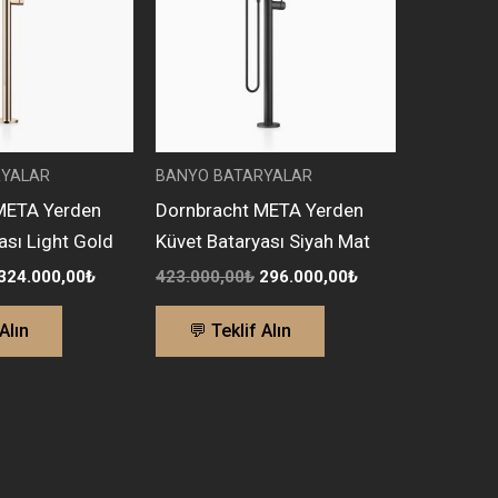
RYALAR
BANYO BATARYALAR
META Yerden
Dornbracht META Yerden
ası Light Gold
Küvet Bataryası Siyah Mat
324.000,00
₺
423.000,00
₺
296.000,00
₺
Alın
💬 Teklif Alın