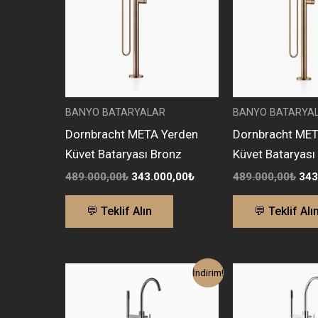
BANYO BATARYALAR
BANYO BATARYA
Dornbracht META Yerden
Dornbracht MET
Küvet Bataryası Bronz
Küvet Bataryası
489.000,00
₺
343.000,00
₺
489.000,00
₺
343
💬 Teklif Alın
💬 Teklif Alı
Orijinal
Şu
Orij
İndirim!
fiyat:
andaki
fiya
462.500,00₺.
fiyat:
330
324.000,00₺.