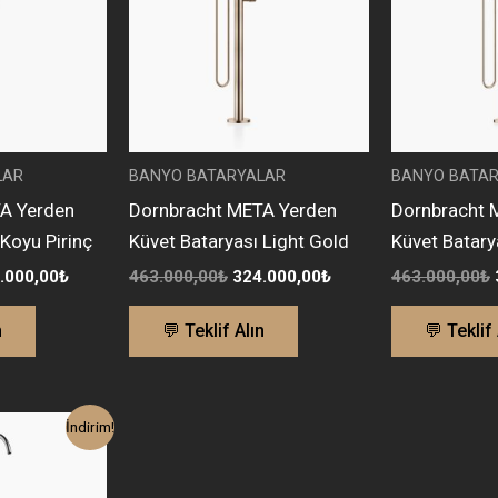
LAR
BANYO BATARYALAR
BANYO BATA
A Yerden
Dornbracht META Yerden
Dornbracht 
 Koyu Pirinç
Küvet Bataryası Light Gold
Küvet Batary
.000,00
₺
463.000,00
₺
324.000,00
₺
463.000,00
₺
n
💬 Teklif Alın
💬 Teklif 
inal
Şu
İndirim!
t:
andaki
.700,00₺.
fiyat:
193.000,00₺.