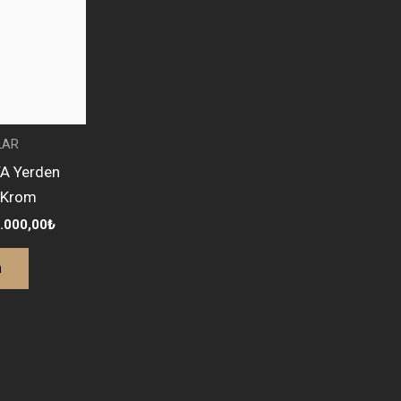
LAR
A Yerden
ı Krom
.000,00
₺
n