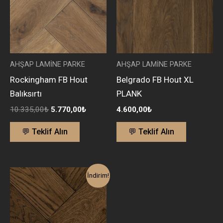
AHŞAP LAMİNE PARKE
AHŞAP LAMİNE PARKE
Rockingham FB Hout
Belgrado FB Hout XL
Balıksırtı
PLANK
10.335,00
₺
5.770,00
₺
4.600,00
₺
💬 Teklif Alın
💬 Teklif Alın
Orijinal
Şu
İndirim!
fiyat:
andaki
9.900,00₺.
fiyat:
5.600,00₺.