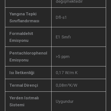
değişmektedir
Yangına Tepki
Dfl-s1
Sınıflandırması
Formaldehit
E1 Sınıfı
Emisyonu
Pentachlorophenol
>5 ppm
Emisyonu
Isı İletkenliği
0,17 W/m K
Termal Dirençi
0,08m²K/W
Yerden Isıtmalı
Uygundur
Sistemi