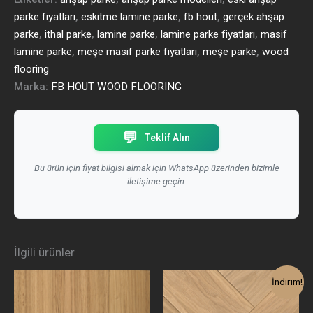
parke fiyatları
,
eskitme lamine parke
,
fb hout
,
gerçek ahşap
parke
,
ithal parke
,
lamine parke
,
lamine parke fiyatları
,
masif
lamine parke
,
meşe masif parke fiyatları
,
meşe parke
,
wood
flooring
Marka:
FB HOUT WOOD FLOORING
💬
Teklif Alın
Bu ürün için fiyat bilgisi almak için WhatsApp üzerinden bizimle
iletişime geçin.
İlgili ürünler
Orijinal
Şu
İndirim!
fiyat:
andaki
9.700,00₺.
fiyat: