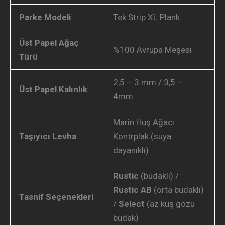
Parke Modeli
Tek Strip XL Plank
Üst Papel Ağaç
%100 Avrupa Meşesi
Türü
2,5 – 3 mm / 3,5 –
Üst Papel Kalınlık
4mm
Marin Huş Ağacı
Taşıyıcı Levha
Kontrplak (suya
dayanıklı)
Rustic
(budaklı) /
Rustic AB
(orta budaklı)
Tasnif Seçenekleri
/
Select
(az kuş gözü
budak)