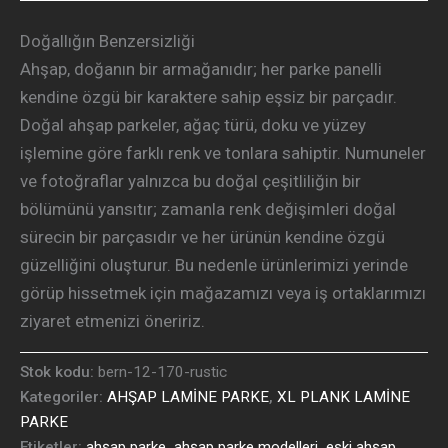
Doğallığın Benzersizliği
Ahşap, doğanın bir armağanıdır; her parke panelli
kendine özgü bir karaktere sahip eşsiz bir parçadır.
Doğal ahşap parkeler, ağaç türü, doku ve yüzey
işlemine göre farklı renk ve tonlara sahiptir. Numuneler
ve fotoğraflar yalnızca bu doğal çeşitliliğin bir
bölümünü yansıtır; zamanla renk değişimleri doğal
sürecin bir parçasıdır ve her ürünün kendine özgü
güzelliğini oluşturur. Bu nedenle ürünlerimizi yerinde
görüp hissetmek için mağazamızı veya iş ortaklarımızı
ziyaret etmenizi öneririz.
Stok kodu:
bern-12-170-rustic
Kategoriler:
AHŞAP LAMİNE PARKE
,
XL PLANK LAMİNE
PARKE
Etiketler:
ahşap parke
,
ahşap parke modelleri
,
eski ahşap