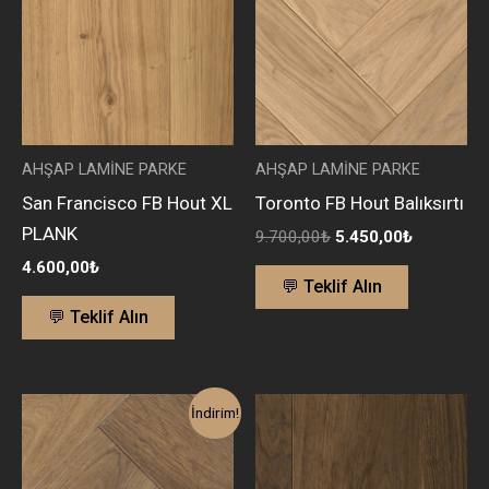
5.450,00₺
AHŞAP LAMİNE PARKE
AHŞAP LAMİNE PARKE
San Francisco FB Hout XL
Toronto FB Hout Balıksırtı
PLANK
9.700,00
₺
5.450,00
₺
4.600,00
₺
💬 Teklif Alın
💬 Teklif Alın
Orijinal
Şu
İndirim!
fiyat:
andaki
10.335,00₺.
fiyat:
5.770,00₺.