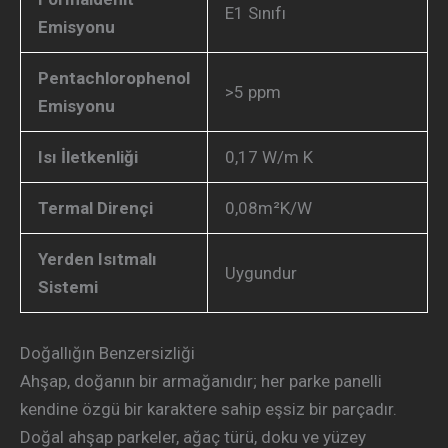
E1 Sınıfı
Emisyonu
Pentachlorophenol
>5 ppm
Emisyonu
Isı İletkenliği
0,17 W/m K
Termal Dirençi
0,08m²K/W
Yerden Isıtmalı
Uygundur
Sistemi
Doğallığın Benzersizliği
Ahşap, doğanın bir armağanıdır; her parke panelli
kendine özgü bir karaktere sahip eşsiz bir parçadır.
Doğal ahşap parkeler, ağaç türü, doku ve yüzey