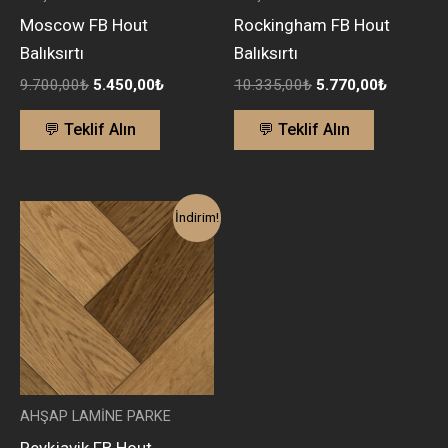
Moscow FB Hout
Rockingham FB Hout
Balıksırtı
Balıksırtı
9.700,00
₺
5.450,00
₺
10.335,00
₺
5.770,00
₺
💬 Teklif Alın
💬 Teklif Alın
Orijinal
Şu
İndirim!
fiyat:
andaki
9.900,00₺.
fiyat:
5.600,00₺.
AHŞAP LAMİNE PARKE
Reykjavik FB Hout