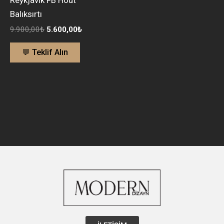
Balıksırtı
9.900,00
₺
5.600,00
₺
💬 Teklif Alın