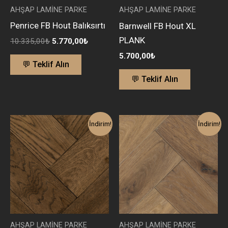
AHŞAP LAMİNE PARKE
AHŞAP LAMİNE PARKE
Penrice FB Hout Balıksırtı
Barnwell FB Hout XL
PLANK
10.335,00
₺
5.770,00
₺
5.700,00
₺
💬 Teklif Alın
💬 Teklif Alın
Orijinal
Şu
Orijinal
Şu
İndirim!
İndirim!
fiyat:
andaki
fiyat:
andaki
9.700,00₺.
fiyat:
10.335,00₺.
fiyat:
5.450,00₺.
5.770,00
AHŞAP LAMİNE PARKE
AHŞAP LAMİNE PARKE