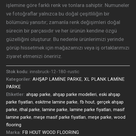
işlemine göre farklı renk ve tonlara sahiptir. Numuneler
ve fotoğraflar yalnızca bu doğal çeşitliliğin bir
bölümünü yansıtır; zamanla renk değişimleri doğal
sürecin bir parçasıdır ve her ürünün kendine özgü
güzelliğini oluşturur. Bu nedenle ürünlerimizi yerinde
görüp hissetmek için mağazamızı veya iş ortaklarımızı
ziyaret etmenizi öneririz.
Stok kodu:
innsbruck-12-180-rustic
Kategoriler:
AHŞAP LAMİNE PARKE
,
XL PLANK LAMİNE
PARKE
Etiketler:
ahşap parke
,
ahşap parke modelleri
,
eski ahşap
parke fiyatları
,
eskitme lamine parke
,
fb hout
,
gerçek ahşap
parke
,
ithal parke
,
lamine parke
,
lamine parke fiyatları
,
masif
lamine parke
,
meşe masif parke fiyatları
,
meşe parke
,
wood
flooring
Marka:
FB HOUT WOOD FLOORING