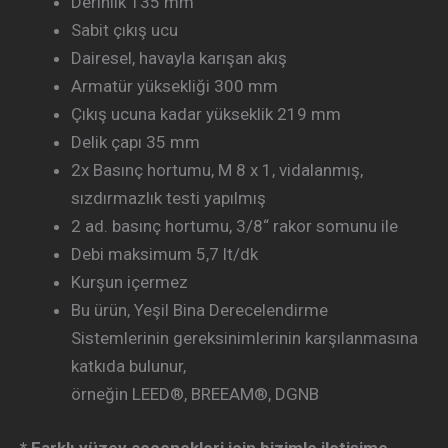
Derinlik 135 mm
Sabit çıkış ucu
Dairesel, havayla karışan akış
Armatür yüksekliği 300 mm
Çıkış ucuna kadar yükseklik 219 mm
Delik çapı 35 mm
2x Basınç hortumu, M 8 x 1, vidalanmış,
sızdırmazlık testi yapılmış
2 ad. basınç hortumu, 3/8“ rakor somunu ile
Debi maksimum 5,7 lt/dk
Kurşun içermez
Bu ürün, Yeşil Bina Derecelendirme
Sistemlerinin gereksinimlerinin karşılanmasına
katkıda bulunur,
örneğin LEED®, BREEAM®, DGNB
* Farklı yüzey seçenekleri için bizimle iletişime