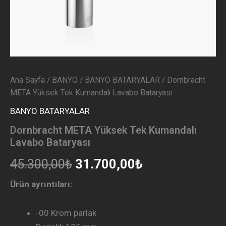
Ana Sayfa
/
BANYO
/
BANYO BATARYALAR
/ Dornbracht
META Yüksek Tek Kumandalı Lavabo Bataryası
BANYO BATARYALAR
Dornbracht META Yüksek Tek Kumandalı
Lavabo Bataryası
45.300,00
₺
31.700,00
₺
Ürün ayrıntıları:
-00 Krom parlak