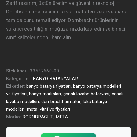
Zarif tasarım, üstün üretim ve güvenilir teknoloji –
Dornbracht markasının lüks armatürleri ve aksesuarları
tam da bunu temsil ediyor. Dornbracht ürünlerinin
yaratıcı çeşitliliğini mağazamızda keşfedin ve birinci
sınıf kalitelerinden ilham alın.
Stok kodu:
33537660-00
Kategoriler:
BANYO BATARYALAR
Etiketler:
banyo batarya fiyatları
,
banyo batarya modelleri
ve fiyatları
,
banyo markaları
,
çanak lavabo bataryası
,
çanak
lavabo modelleri
,
dornbracht armatür
,
lüks batarya
modelleri
,
meta
,
vitrifiye fiyatları
Marka:
DORNBRACHT
,
META