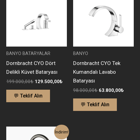
199.000,00₺.
fiyat:
98.000,00₺.
fiyat:
129.500,00₺.
63.800
BANYO BATARYALAR
BANYO
Dornbracht CYO Dört
Dornbracht CYO Tek
Delikli Küvet Bataryası
Kumandalı Lavabo
Bataryası
199.000,00
₺
129.500,00
₺
98.000,00
₺
63.800,00
₺
💬 Teklif Alın
💬 Teklif Alın
Orijinal
Şu
İndirim!
fiyat:
andaki