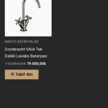
112.884,00₺.
fiyat:
79.000,00₺.
BANYO BATARYALAR
Dornbracht VAIA Tek
Delikli Lavabo Bataryası
112.884,00
₺
79.000,00
₺
💬 Teklif Alın