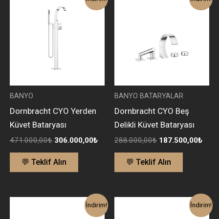
fiyat:
andaki
fiyat:
anda
471.000,00₺.
fiyat:
288.000,00₺.
fiyat:
306.000,00₺.
187.
BANYO
BANYO BATARYALAR
Dornbracht CYO Yerden
Dornbracht CYO Beş
Küvet Bataryası
Delikli Küvet Bataryası
471.000,00
₺
306.000,00
₺
288.000,00
₺
187.500,00
₺
💬 Teklif Alın
💬 Teklif Alın
Orijinal
Şu
Orijinal
Şu
İndirim!
İndirim!
fiyat:
andaki
fiyat:
andaki